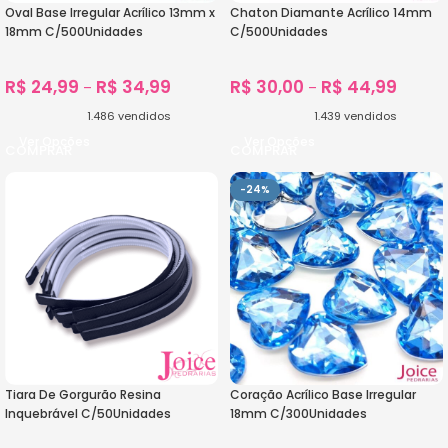
Oval Base Irregular Acrílico 13mm x
Chaton Diamante Acrílico 14mm
18mm C/500Unidades
C/500Unidades
R$
24,99
R$
34,99
R$
30,00
R$
44,99
–
–
1.486
vendidos
1.439
vendidos
Ver Opções
Ver Opções
-24%
Tiara De Gorgurão Resina
Coração Acrílico Base Irregular
Inquebrável C/50Unidades
18mm C/300Unidades