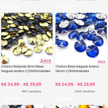
Ver Opções
Ver Opções
Chaton Redondo 8mm Base
Chaton Base Irregular Acrilico
Irregular Acrílico C/2000Unidades
14mm C/500Unidades
R$
34,99
R$
39,99
R$
24,99
R$
29,99
–
–
1.887
vendidos
1.665
vendidos
Ver Opções
Ver Opções