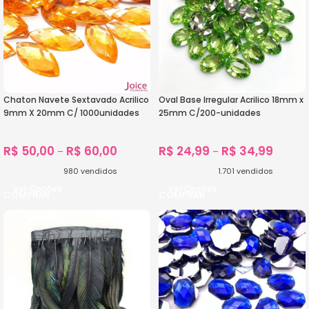
Chaton Navete Sextavado Acrilico
Oval Base Irregular Acrilico 18mm x
9mm X 20mm C/ 1000unidades
25mm C/200-unidades
R$
50,00
R$
60,00
R$
24,99
R$
34,99
–
–
980
vendidos
1.701
vendidos
Ver Opções
Ver Opções