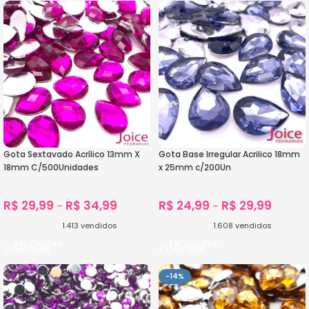
Gota Sextavado Acrílico 13mm X
Gota Base Irregular Acrilico 18mm
18mm C/500Unidades
x 25mm c/200Un
R$
29,99
R$
34,99
R$
24,99
R$
29,99
–
–
1.413
vendidos
1.608
vendidos
Ver Opções
Ver Opções
-14%