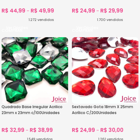
R$
44,99
R$
49,99
R$
24,99
R$
29,99
–
–
1.272
vendidos
1.700
vendidos
Ver Opções
Ver Opções
Quadrado Base Irregular Acrilico
Sextavado Gota 18mm X 25mm
23mm x 23mm c/100Unidades
Acrílico C/200Unidades
R$
32,99
R$
38,99
R$
24,99
R$
30,00
–
–
1.549
vendidos
1.261
vendidos