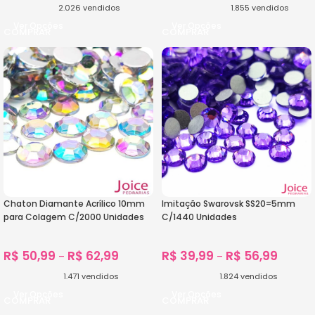
2.026
vendidos
1.855
vendidos
Ver Opções
Ver Opções
Chaton Diamante Acrílico 10mm
Imitação Swarovsk SS20=5mm
para Colagem C/2000 Unidades
C/1440 Unidades
R$
50,99
R$
62,99
R$
39,99
R$
56,99
–
–
1.471
vendidos
1.824
vendidos
Ver Opções
Ver Opções