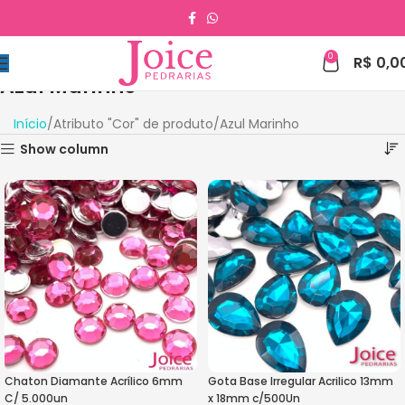
0
R$
0,0
Azul Marinho
Início
Atributo "Cor" de produto
Azul Marinho
Show column
Chaton Diamante Acrílico 6mm
Gota Base Irregular Acrilico 13mm
C/ 5.000un
x 18mm c/500Un