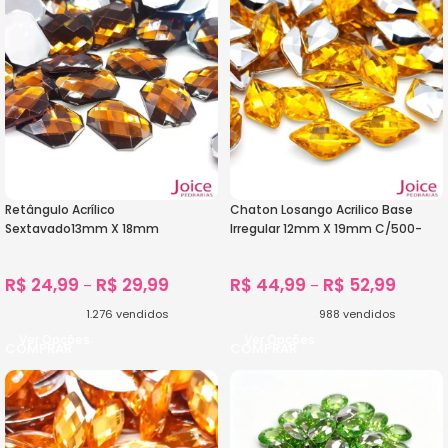
Retângulo Acrílico
Chaton Losango Acrilico Base
Sextavado13mm X 18mm
Irregular 12mm X 19mm C/500-
C/500Unidades
Unidades
R$
24,99
R$
29,99
R$
44,99
R$
52,99
–
–
1.276
vendidos
988
vendidos
Ver Opções
Ver Opções