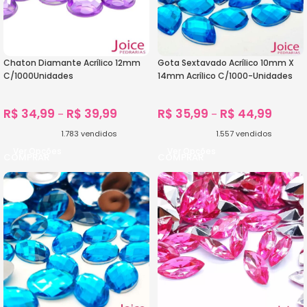
Chaton Diamante Acrílico 12mm
Gota Sextavado Acrílico 10mm X
C/1000Unidades
14mm Acrílico C/1000-Unidades
R$
34,99
R$
39,99
R$
35,99
R$
44,99
–
–
1.783
vendidos
1.557
vendidos
Ver Opções
Ver Opções