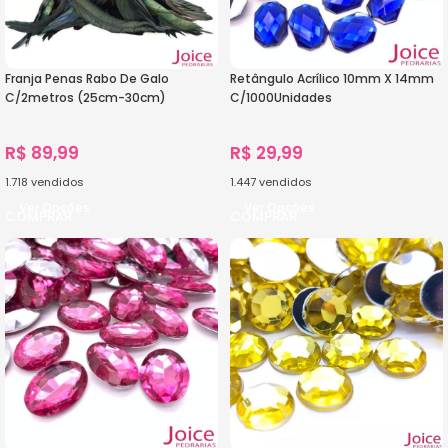
Franja Penas Rabo De Galo
Retângulo Acrílico 10mm X 14mm
C/2metros (25cm-30cm)
C/1000Unidades
R$
89,99
R$
29,99
1.718
vendidos
1.447
vendidos
Ver Opções
Ver Opções