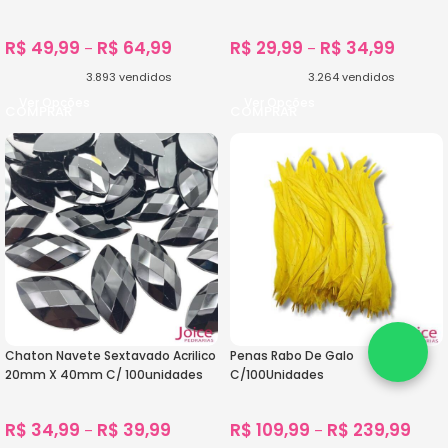
R$
49,99
R$
64,99
R$
29,99
R$
34,99
–
–
3.893
vendidos
3.264
vendidos
Ver Opções
Ver Opções
Chaton Navete Sextavado Acrilico
Penas Rabo De Galo
20mm X 40mm C/ 100unidades
C/100Unidades
R$
34,99
R$
39,99
R$
109,99
R$
239,99
–
–