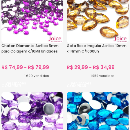
Chaton Diamante Acrílico 5mm
Gota Base Irregular Acrilico 10mm
para Colagem c/10Mil Unidades
x 14mm C/1000Un
R$
74,99
R$
79,99
R$
29,99
R$
34,99
–
–
1.620
vendidos
1.959
vendidos
Ver Opções
Ver Opções