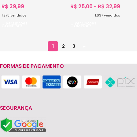
R$
39,99
R$
25,00
R$
32,99
–
1.275
vendidos
1.637
vendidos
Ver Opções
Ver Opções
1
2
3
→
FORMAS DE PAGAMENTO
SEGURANÇA