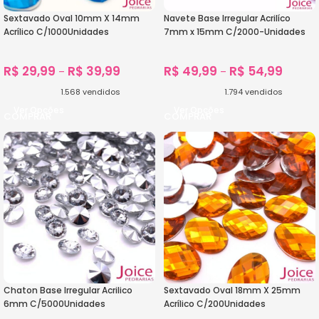
Sextavado Oval 10mm X 14mm
Navete Base Irregular Acrilíco
Acrílico C/1000Unidades
7mm x 15mm C/2000-Unidades
R$
29,99
R$
39,99
R$
49,99
R$
54,99
–
–
1.568
vendidos
1.794
vendidos
Ver Opções
Ver Opções
Chaton Base Irregular Acrilico
Sextavado Oval 18mm X 25mm
6mm C/5000Unidades
Acrílico C/200Unidades