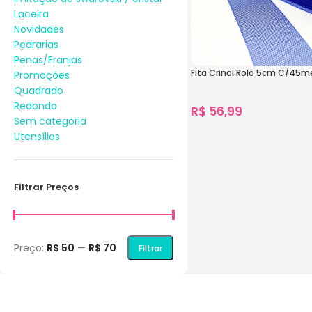
Laceira
Novidades
Pedrarias
Penas/Franjas
Fita Crinol Rolo 5cm C/45m
Promoções
Quadrado
Redondo
R$
56,99
Sem categoria
1.477
vendidos
Utensílios
Ver Opções
Filtrar Preços
Preço:
R$ 50
—
R$ 70
Filtrar