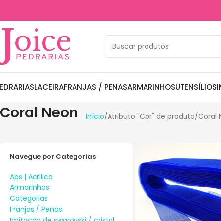
EDRARIAS
LACEIRA
FRANJAS / PENAS
ARMARINHOS
UTENSÍLIOS
I
Coral Neon
Início
Atributo "Cor" de produto
Coral
Navegue por Categorias
Abs | Acrilico
Armarinhos
Categorias
Franjas / Penas
Imitação de swarovski / cristal