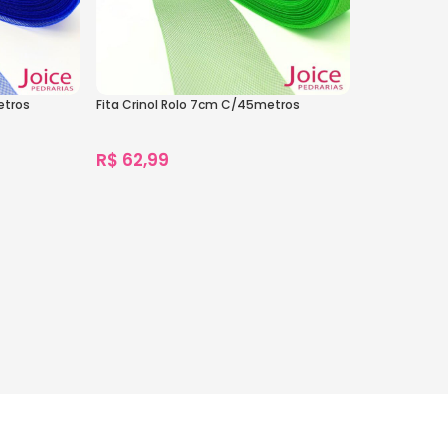
etros
Fita Crinol Rolo 7cm C/45metros
R$
62,99
1.133
vendidos
Ver Opções