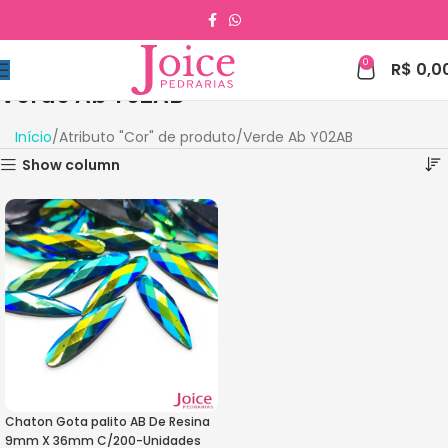
0
R$
0,0
Verde Ab Y02AB
Início
Atributo "Cor" de produto
Verde Ab Y02AB
Show column
Chaton Gota palito AB De Resina
9mm X 36mm C/200-Unidades