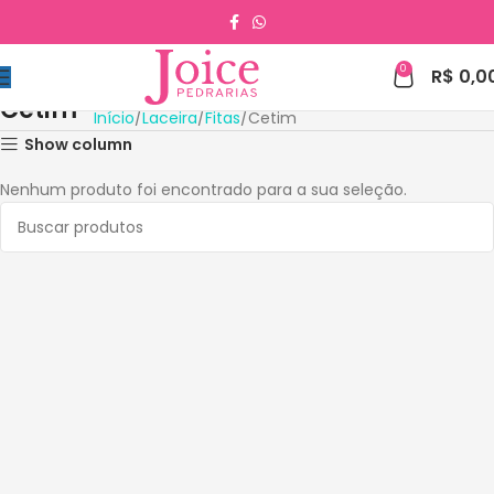
0
R$
0,0
Cetim
Início
Laceira
Fitas
Cetim
Show column
Nenhum produto foi encontrado para a sua seleção.