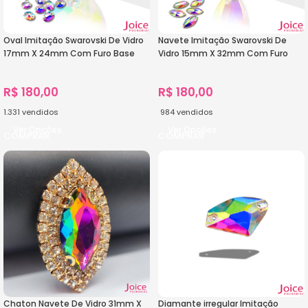
Oval Imitação Swarovski De Vidro
Navete Imitação Swarovski De
17mm X 24mm Com Furo Base
Vidro 15mm X 32mm Com Furo
Reta C/200-Unidades
Base Reta C/200-Unidades
R$
180,00
R$
180,00
1.331
vendidos
984
vendidos
Ver Opções
Ver Opções
Chaton Navete De Vidro 31mm X
Diamante irregular Imitação