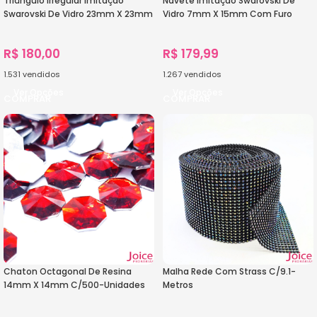
Triângulo irregular Imitação
Navete Imitação Swarovski De
Swarovski De Vidro 23mm X 23mm
Vidro 7mm X 15mm Com Furo
Com Furo Base Reta C/200-
Base Reta C/1000-Unidades
Unidades
R$
180,00
R$
179,99
1.531
vendidos
1.267
vendidos
Ver Opções
Ver Opções
Chaton Octagonal De Resina
Malha Rede Com Strass C/9.1-
14mm X 14mm C/500-Unidades
Metros