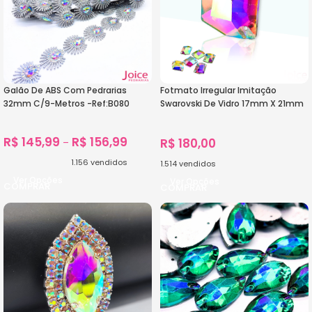
Galão De ABS Com Pedrarias
Fotmato Irregular Imitação
32mm C/9-Metros -Ref:B080
Swarovski De Vidro 17mm X 21mm
Com Furo Base Reta C/200-
Unidades
R$
145,99
R$
156,99
R$
180,00
–
1.156
vendidos
1.514
vendidos
Ver Opções
Ver Opções