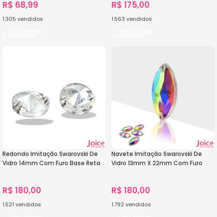
R$
68,99
R$
175,00
1.305
vendidos
1.563
vendidos
Ver Opções
Ver Opções
Redondo Imitação Swarovski De
Navete Imitação Swarovski De
Vidro 14mm Com Furo Base Reta
Vidro 13mm X 22mm Com Furo
C/200-Unidades
Base Reta C/200-Unidades
R$
180,00
R$
180,00
1.521
vendidos
1.792
vendidos
Ver Opções
Ver Opções