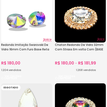
Redondo Imitação Swarovski De
Chaton Redondo De Vidro 32mm
Vidro 16mm Com Furo Base Reta
Com Strass Em volta Com (BASE
C/200-Unidades
DOURADO) De Aço C/20-unidades
R$
180,00
R$
180,00
R$
181,99
–
1.204
vendidos
1.268
vendidos
Ver Opções
Ver Opções
ESGOTADO