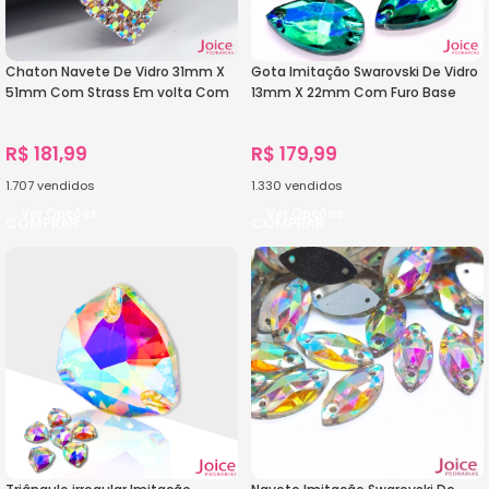
Chaton Navete De Vidro 31mm X
Gota Imitação Swarovski De Vidro
51mm Com Strass Em volta Com
13mm X 22mm Com Furo Base
(BASE PRATA) De Aço C/20-
Reta C/300-Unidades
unidades
R$
181,99
R$
179,99
1.707
vendidos
1.330
vendidos
Ver Opções
Ver Opções