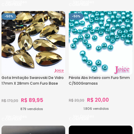
Ver Opções
Ver Opções
-50%
-50%
Gota Imitação Swarovski De Vidro
Pérola Abs Inteiro com Furo 5mm
17mm X 28mm Com Furo Base
C/500Gramass
Reta C/100-Unidades
R$
20,00
R$
89,95
R$
39,99
R$
179,99
1.806
vendidos
879
vendidos
Ver Opções
Ver Opções