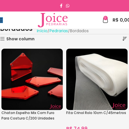
0
R$
0,0
Bordados
Início
Pedrarias
Bordados
Show column
Chaton Espelho Mix Com Furo
Fita Crinol Rolo 10cm C/45metros
Para Costura C/200 Unidades
R$
74,99