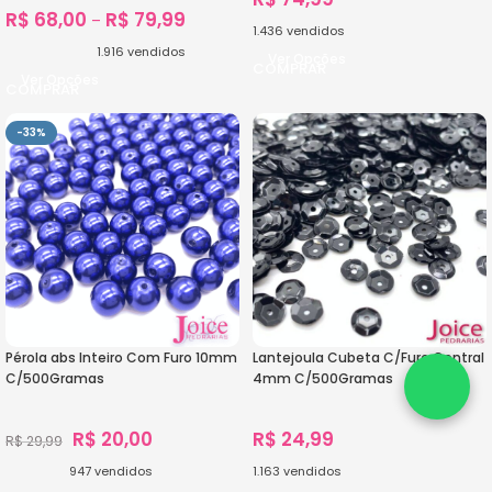
R$
68,00
R$
79,99
–
1.436
vendidos
1.916
vendidos
Ver Opções
Ver Opções
-33%
Pérola abs Inteiro Com Furo 10mm
Lantejoula Cubeta C/Furo Central
C/500Gramas
4mm C/500Gramas
R$
20,00
R$
24,99
R$
29,99
947
vendidos
1.163
vendidos