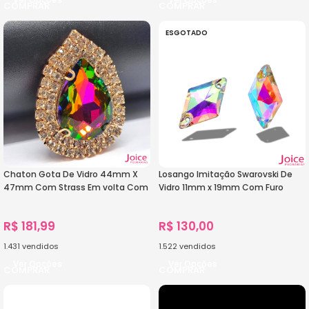
ESGOTADO
Chaton Gota De Vidro 44mm X
Losango Imitação Swarovski De
47mm Com Strass Em volta Com
Vidro 11mm x 19mm Com Furo
(BASE DOURADA) De Aço C/20-
Base Reta C/200-Unidades
unidades
R$
181,99
R$
130,00
1.431
vendidos
1.522
vendidos
Ver Opções
Ver Opções