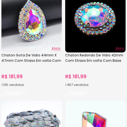
Chaton Gota De Vidro 44mm X
Chaton Redondo De Vidro 42mm
47mm Com Strass Em volta Com
Com Strass Em volta Com Base
(BASE PRATA) De Aço C/20-
(PRATA) De Aço C/20-unidades
unidades
R$
181,99
R$
181,99
1.195
vendidos
1.467
vendidos
Ver Opções
Ver Opções