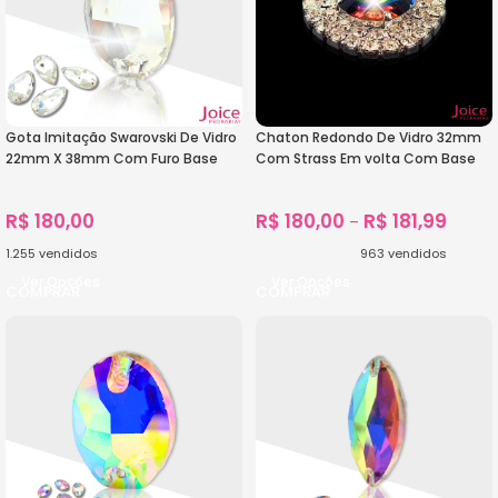
Gota Imitação Swarovski De Vidro
Chaton Redondo De Vidro 32mm
22mm X 38mm Com Furo Base
Com Strass Em volta Com Base
Reta C/30-Unidades
(PRATA) De Aço C/20-unidades
R$
180,00
R$
180,00
R$
181,99
–
1.255
vendidos
963
vendidos
Ver Opções
Ver Opções