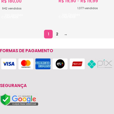
R$
19,90
R$
19,99
R$
180,00
–
1.377
vendidos
942
vendidos
Ver Opções
Ver Opções
1
2
→
FORMAS DE PAGAMENTO
SEGURANÇA