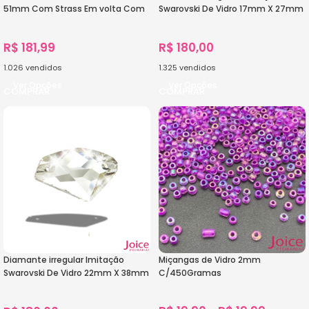
51mm Com Strass Em volta Com
Swarovski De Vidro 17mm X 27mm
(BASE DOURADA) De Aço C/20-
Com Furo Base Reta C/90-
unidades
Unidades
R$
181,99
R$
180,00
1.026
vendidos
1.325
vendidos
Ver Opções
Ver Opções
Diamante irregular Imitação
Miçangas de Vidro 2mm
Swarovski De Vidro 22mm X 38mm
C/450Gramas
Com Furo Base Reta C/200-
Unidades