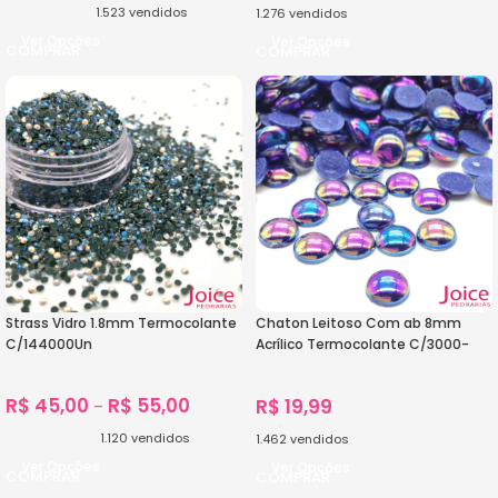
1.523
vendidos
1.276
vendidos
Ver Opções
Ver Opções
Strass Vidro 1.8mm Termocolante
Chaton Leitoso Com ab 8mm
C/144000Un
Acrílico Termocolante C/3000-
Unidades
R$
45,00
R$
55,00
R$
19,99
–
1.120
vendidos
1.462
vendidos
Ver Opções
Ver Opções