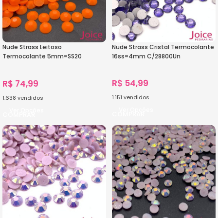
Nude Strass Leitoso
Nude Strass Cristal Termocolante
Termocolante 5mm=SS20
16ss=4mm C/28800Un
C/14000Unidades
R$
54,99
R$
74,99
1.151
vendidos
1.638
vendidos
Ver Opções
Ver Opções