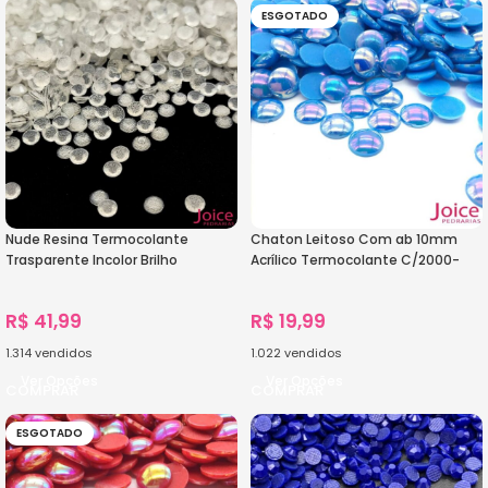
ESGOTADO
Nude Resina Termocolante
Chaton Leitoso Com ab 10mm
Trasparente Incolor Brilho
Acrílico Termocolante C/2000-
Molhado
Unidades
R$
41,99
R$
19,99
1.314
vendidos
1.022
vendidos
Ver Opções
Ver Opções
ESGOTADO