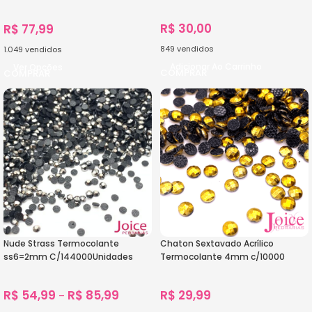
C/100800Unidades
R$
30,00
R$
77,99
849
vendidos
1.049
vendidos
Adicionar Ao Carrinho
Ver Opções
Nude Strass Termocolante
Chaton Sextavado Acrílico
ss6=2mm C/144000Unidades
Termocolante 4mm c/10000
R$
54,99
R$
85,99
R$
29,99
–