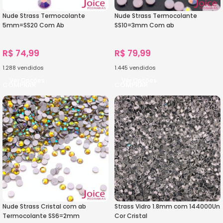
Nude Strass Termocolante
Nude Strass Termocolante
5mm=SS20 Com Ab
SS10=3mm Com ab
C/14000Unidades
C/72000Unidades
R$
74,99
R$
79,99
1.288
vendidos
1.445
vendidos
Ver Opções
Ver Opções
Nude Strass Cristal com ab
Strass Vidro 1.8mm com 144000Un
Termocolante SS6=2mm
Cor Cristal