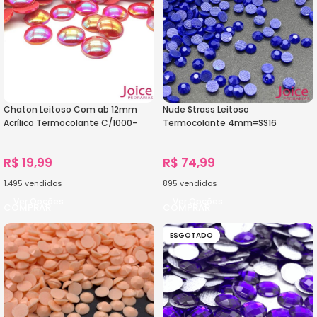
Chaton Leitoso Com ab 12mm
Nude Strass Leitoso
Acrílico Termocolante C/1000-
Termocolante 4mm=SS16
Unidades
C/28800Unidades
R$
19,99
R$
74,99
1.495
vendidos
895
vendidos
Ver Opções
Ver Opções
ESGOTADO