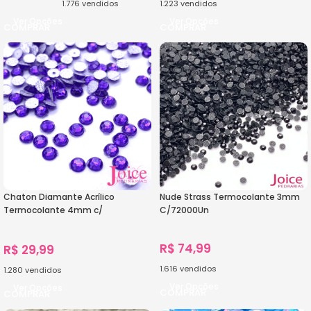
1.776
vendidos
1.223
vendidos
Ver Opções
Ver Opções
Chaton Diamante Acrílico
Nude Strass Termocolante 3mm
Termocolante 4mm c/
C/72000Un
10000unidades
R$
74,99
R$
29,99
1.616
vendidos
1.280
vendidos
Ver Opções
Ver Opções