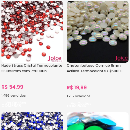
Nude Strass Cristal Termocolante
Chaton Leitoso Com ab 6mm
SS10=3mm com 72000Un
Acrílico Termocolante C/5000-
Unidades
R$
54,99
R$
19,99
1.486
vendidos
1.257
vendidos
Ver Opções
Ver Opções