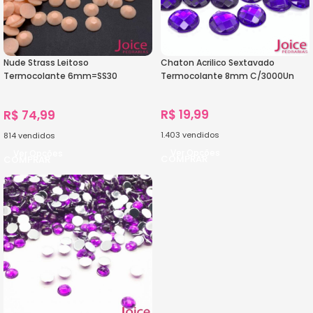
Nude Strass Leitoso
Chaton Acrilico Sextavado
Termocolante 6mm=SS30
Termocolante 8mm C/3000Un
C/7200Unidades
R$
19,99
R$
74,99
1.403
vendidos
814
vendidos
Ver Opções
Ver Opções