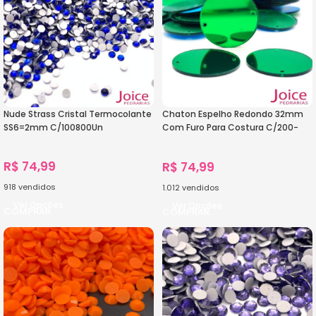
Nude Strass Cristal Termocolante
Chaton Espelho Redondo 32mm
SS6=2mm C/100800Un
Com Furo Para Costura C/200-
Unidades
R$
74,99
R$
74,99
918
vendidos
1.012
vendidos
Ver Opções
Ver Opções