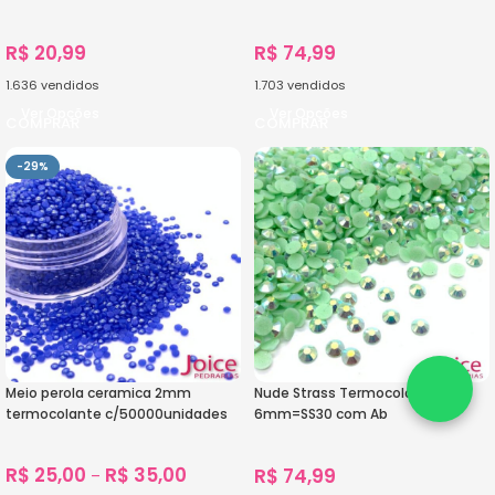
R$
20,99
R$
74,99
1.636
vendidos
1.703
vendidos
Ver Opções
Ver Opções
-29%
Meio perola ceramica 2mm
Nude Strass Termocolante
termocolante c/50000unidades
6mm=SS30 com Ab
C/7200Unidades
R$
25,00
R$
35,00
R$
74,99
–