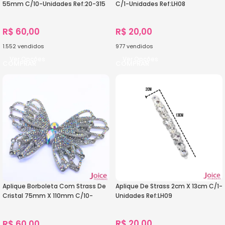
55mm C/10-Unidades Ref:20-315
C/1-Unidades Ref:LH08
R$
60,00
R$
20,00
1.552
vendidos
977
vendidos
Ver Opções
Ver Opções
Aplique Borboleta Com Strass De
Aplique De Strass 2cm X 13cm C/1-
Cristal 75mm X 110mm C/10-
Unidades Ref:LH09
Unidades Ref:22-746
R$
20,00
R$
60,00