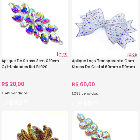
Aplique De Strass 3cm X 10cm
Aplique Laço Transparente Com
C/1-Unidades Ref:BL020
Strass De Cristal 60mm x 110mm
C/10-Unidades Ref:23-948
R$
20,00
R$
60,00
1.649
vendidos
1.085
vendidos
Ver Opções
Ver Opções