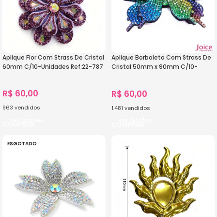
Aplique Flor Com Strass De Cristal
Aplique Borboleta Com Strass De
60mm C/10-Unidades Ref:22-787
Cristal 50mm x 90mm C/10-
Unidades Ref:21-714
R$
60,00
R$
60,00
963
vendidos
1.481
vendidos
Ver Opções
Ver Opções
ESGOTADO