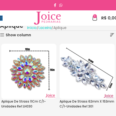
0
R$
0,0
Aplique
Início
Laceira
Aplique
Show column
Aplique De Strass 11Cm C/1-
Aplique De Strass 62mm X 153mm
Unidades Ref:LH030
C/1-Unidades Ref:301