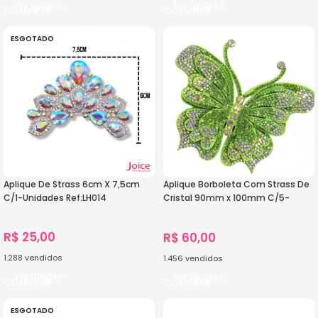
Ver Opções
Ver Opções
ESGOTADO
Aplique De Strass 6cm X 7,5cm
Aplique Borboleta Com Strass De
C/1-Unidades Ref:LH014
Cristal 90mm x 100mm C/5-
Unidades Ref:22-607
R$
25,00
R$
60,00
1.288
vendidos
1.456
vendidos
Ver Opções
Ver Opções
ESGOTADO