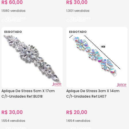
R$
60,00
R$
30,00
1.580
vendidos
1.301
vendidos
Ver Opções
Ver Opções
ESGOTADO
ESGOTADO
Aplique De Strass 5cm X 17cm
Aplique De Strass 3cm X 14cm
C/1-Unidades Ref:BL018
C/1-Unidades Ref:LH07
R$
30,00
R$
20,00
1.554
vendidos
1.654
vendidos
Ver Opções
Ver Opções