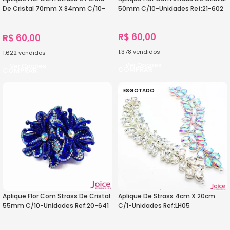
De Cristal 70mm X 84mm C/10-
50mm C/10-Unidades Ref:21-602
Unidades Ref:23-980
R$
60,00
R$
60,00
1.378
vendidos
1.622
vendidos
Ver Opções
Ver Opções
ESGOTADO
Aplique Flor Com Strass De Cristal
Aplique De Strass 4cm X 20cm
55mm C/10-Unidades Ref:20-641
C/1-Unidades Ref:LH05