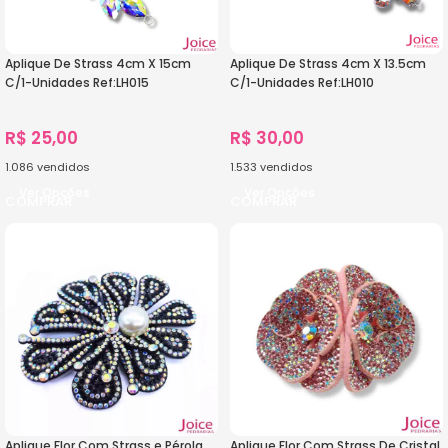
Aplique De Strass 4cm X 15cm
Aplique De Strass 4cm X 13.5cm
C/1-Unidades Ref:LH015
C/1-Unidades Ref:LH010
R$
25,00
R$
30,00
1.086
vendidos
1.533
vendidos
Ver Opções
Ver Opções
Aplique Flor Com Strass e Pérola
Aplique Flor Com Strass De Cristal