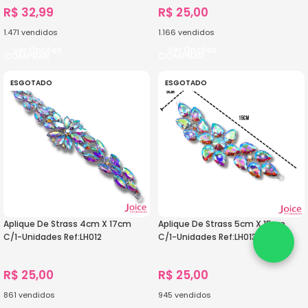
R$
32,99
R$
25,00
1.471
vendidos
1.166
vendidos
Ver Opções
Ver Opções
ESGOTADO
ESGOTADO
Aplique De Strass 4cm X 17cm
Aplique De Strass 5cm X 15cm
C/1-Unidades Ref:LH012
C/1-Unidades Ref:LH013
R$
25,00
R$
25,00
861
vendidos
945
vendidos