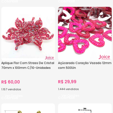
Aplique Flor Com Strass De Cristal
Açúcarado Coração Vazado 12mm
70mm x 100mm C/10-Unidades
com 500Un
Ref:19-078
R$
29,99
R$
60,00
1.444
vendidos
1.157
vendidos
Ver Opções
Ver Opções