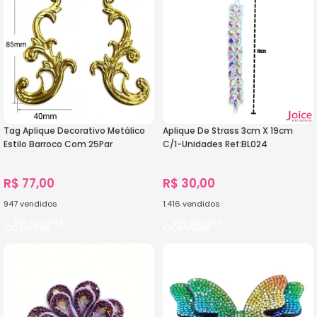
Tag Aplique Decorativo Metálico
Aplique De Strass 3cm X 19cm
Estilo Barroco Com 25Par
C/1-Unidades Ref:BL024
R$
77,00
R$
30,00
947
vendidos
1.416
vendidos
Ver Opções
Ver Opções