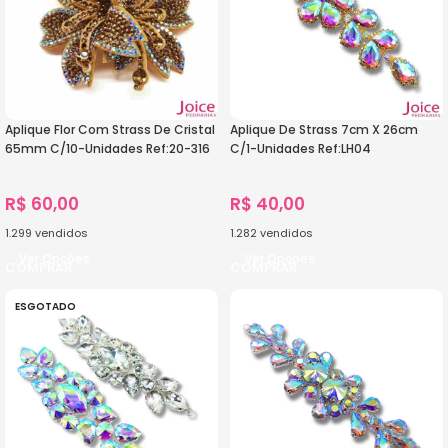
Aplique Flor Com Strass De Cristal
Aplique De Strass 7cm X 26cm
65mm C/10-Unidades Ref:20-316
C/1-Unidades Ref:LH04
R$
60,00
R$
40,00
1.299
vendidos
1.282
vendidos
Ver Opções
Ver Opções
ESGOTADO