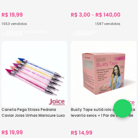
R$
19,99
R$
3,00
R$
140,00
–
1.553
vendidos
1.587
vendidos
Adicionar Ao Carrinho
Ver Opções
Caneta Pega Strass Pedraria
Busty Tape sutiã rolo adesivo fita
Caviar Joias Unhas Manicure Luxo
levanta seios + 1 Par de capas de
silicone para mamilos reutilizado
R$
19,99
R$
14,99