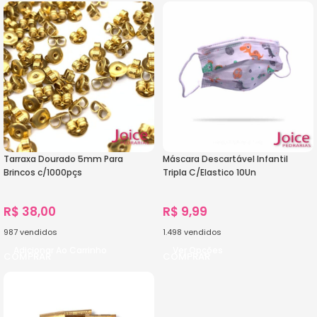
Tarraxa Dourado 5mm Para
Máscara Descartável Infantil
Brincos c/1000pçs
Tripla C/Elastico 10Un
R$
38,00
R$
9,99
987
vendidos
1.498
vendidos
Adicionar Ao Carrinho
Ver Opções