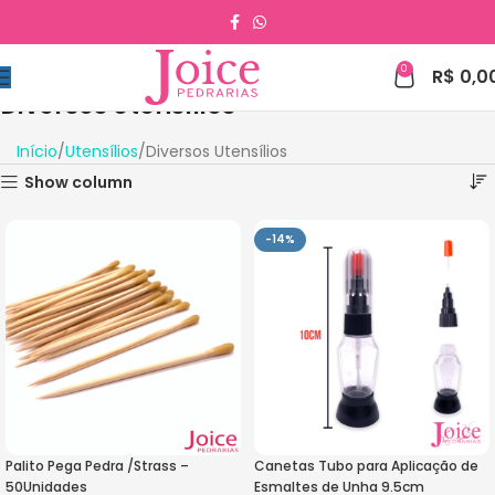
0
R$
0,0
Diversos Utensílios
Início
Utensílios
Diversos Utensílios
Show column
-14%
Palito Pega Pedra /Strass –
Canetas Tubo para Aplicação de
50Unidades
Esmaltes de Unha 9.5cm