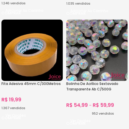
1.246
vendidos
1.035
vendidos
Adicionar Ao Carrinho
Adicionar Ao Carrinho
Fita Adesiva 45mm C/300Metros
Bolinha De Acrílico Sextavado
Transparente Ab C/500G
R$
19,99
R$
54,99
R$
59,99
–
1.367
vendidos
952
vendidos
Ver Opções
Ver Opções