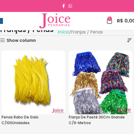
0
R$
0,0
Franjas / Penas
Início
Franjas / Penas
Show column
Penas Rabo De Galo
Franja De Paetê 30Cm Grande
C/100Unidades
C/9-Metros