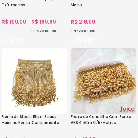
C/9-metros
Metro
R$
199,00
R$
199,99
R$
216,99
–
1.146
vendidos
1.717
vendidos
Ver Opções
Ver Opções
Franja de Strass 15cm, Strass
Franja de Canutilho Com Perola
Maior na Ponta, Comprimento
ABS 4.5Cm C/5-Metros
1,8metros