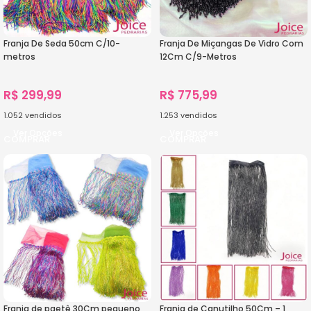
Franja De Seda 50cm C/10-
Franja De Miçangas De Vidro Com
metros
12Cm C/9-Metros
R$
299,99
R$
775,99
1.052
vendidos
1.253
vendidos
Ver Opções
Ver Opções
Franja de paetê 30Cm pequeno
Franja de Canutilho 50Cm – 1