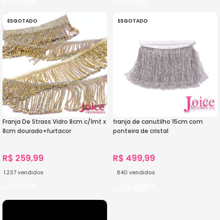
ESGOTADO
ESGOTADO
Franja De Strass Vidro 8cm c/1mt x
franja de canutilho 15cm com
8cm dourado+furtacor
ponteira de cristal
R$
259,99
R$
499,99
1.237
vendidos
840
vendidos
Leia Mais
Ver Opções