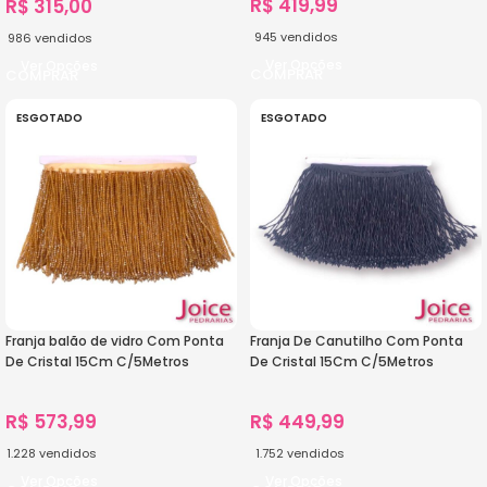
R$
419,99
R$
315,00
945
vendidos
986
vendidos
Ver Opções
Ver Opções
ESGOTADO
ESGOTADO
Franja balão de vidro Com Ponta
Franja De Canutilho Com Ponta
De Cristal 15Cm C/5Metros
De Cristal 15Cm C/5Metros
R$
573,99
R$
449,99
1.228
vendidos
1.752
vendidos
Ver Opções
Ver Opções