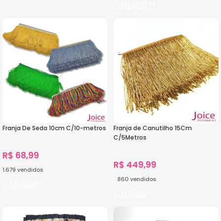
Ver Opções
Franja De Seda 10cm C/10-metros
Franja de Canutilho 15Cm
C/5Metros
R$
68,99
R$
449,99
1.679
vendidos
860
vendidos
Ver Opções
Ver Opções