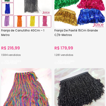
Franja de Canutilho 40Cm – 1
Franja De Paetê 15Cm Grande
Metro
C/9-Metros
R$
216,99
R$
179,99
1.584
vendidos
1.281
vendidos
Ver Opções
Ver Opções