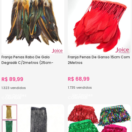
Franja Penas Rabo De Galo
Franja Penas De Ganso 15cm Com
Degradê C/2metros (25cm-
2Metros
30cm)
R$
68,99
R$
89,99
1.735
vendidos
1.323
vendidos
Ver Opções
Ver Opções