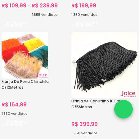
R$
109,99
R$
239,99
R$
199,99
–
1.855
vendidos
1.330
vendidos
Ver Opções
Ver Opções
Franja De Pena Chinchila
C/10Metros
Franja de Canutilho 10Cm
R$
164,99
C/5Metros
1.830
vendidos
Ver Opções
R$
399,99
956
vendidos