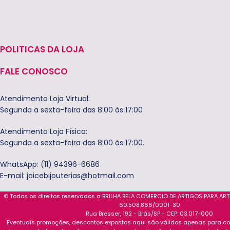
POLITICAS DA LOJA
FALE CONOSCO
Atendimento Loja Virtual:
Segunda a sexta-feira das 8:00 às 17:00
Atendimento Loja Física:
Segunda a sexta-feira das 8:00 às 17:00.
WhatsApp: (11) 94396-6686
E-mail:
joicebijouterias@hotmail.com
© Todos os direitos reservados a BRILHA BELA COMERCIO DE ARTIGOS PARA AR
60.508.866/0001-30
Rua Bresser, 192 - Brás/SP - CEP: 03.017-000
Eventuais promoções, descontos expostos aqui são válidos apenas para com