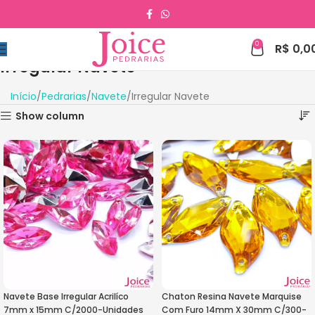
0
R$
0,0
Irregular Navete
Início
Pedrarias
Navete
Irregular Navete
Show column
Navete Base Irregular Acrilíco
Chaton Resina Navete Marquise
7mm x 15mm C/2000-Unidades
Com Furo 14mm X 30mm C/300-