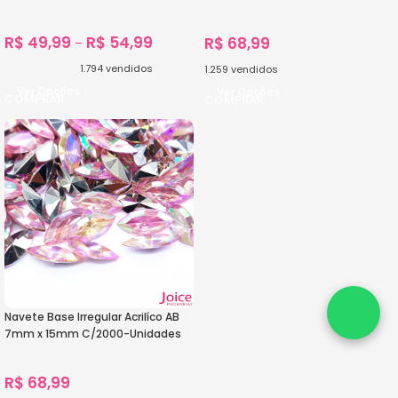
Unidades
R$
49,99
R$
54,99
R$
68,99
–
1.794
vendidos
1.259
vendidos
Ver Opções
Ver Opções
Navete Base Irregular Acrilíco AB
7mm x 15mm C/2000-Unidades
R$
68,99