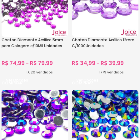
Chaton Diamante Acrílico 5mm
Chaton Diamante Acrílico 12mm
para Colagem c/10Mil Unidades
C/1000Unidades
R$
74,99
R$
79,99
R$
34,99
R$
39,99
–
–
1.620
vendidos
1.779
vendidos
Ver Opções
Ver Opções