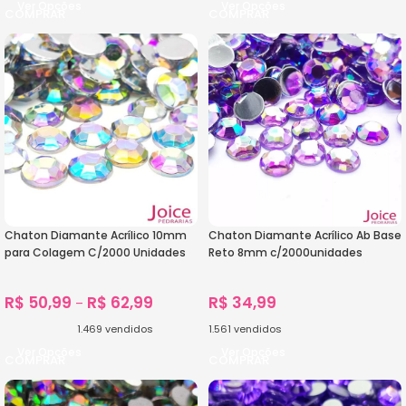
Ver Opções
Ver Opções
Chaton Diamante Acrílico 10mm
Chaton Diamante Acrílico Ab Base
para Colagem C/2000 Unidades
Reto 8mm c/2000unidades
R$
50,99
R$
62,99
R$
34,99
–
1.469
vendidos
1.561
vendidos
Ver Opções
Ver Opções