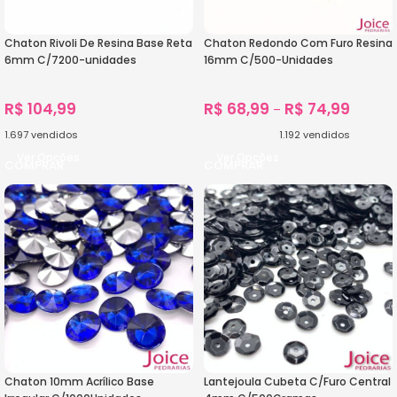
Chaton Rivoli De Resina Base Reta
Chaton Redondo Com Furo Resina
6mm C/7200-unidades
16mm C/500-Unidades
R$
104,99
R$
68,99
R$
74,99
–
1.697
vendidos
1.192
vendidos
Ver Opções
Ver Opções
Chaton 10mm Acrílico Base
Lantejoula Cubeta C/Furo Central