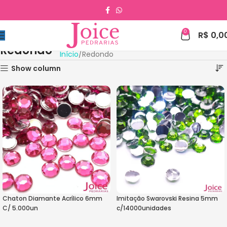
0
R$
0,0
Redondo
Início
Redondo
Show column
Chaton Diamante Acrílico 6mm
Imitação Swarovski Resina 5mm
C/ 5.000un
c/14000unidades