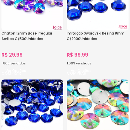
Chaton 12mm Base Irregular
Imitação Swarovski Resina 8mm
Acrílico C/500Unidades
C/2000Unidades
R$
29,99
R$
99,99
1.865
vendidos
1.069
vendidos
Ver Opções
Ver Opções