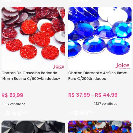
Chaton De Cascalho Redondo
Chaton Diamante Acrílico 18mm
14mm Resina C/500-Unidades-
Para C/200Unidades
Aproximado
R$
37,99
R$
44,99
R$
52,99
–
1.137
vendidos
1.156
vendidos
Ver Opções
Ver Opções