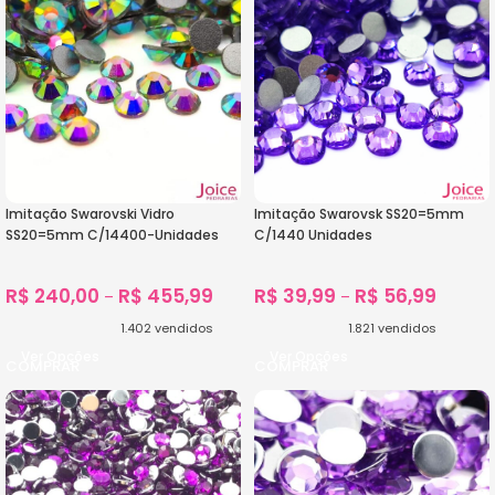
Imitação Swarovski Vidro
Imitação Swarovsk SS20=5mm
SS20=5mm C/14400-Unidades
C/1440 Unidades
R$
240,00
R$
455,99
R$
39,99
R$
56,99
–
–
1.402
vendidos
1.821
vendidos
Ver Opções
Ver Opções