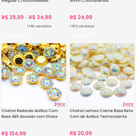
Irregular C/1000Unidades
4mm C/500Gramas
R$
29,99
R$
34,99
R$
24,99
–
1.146
vendidos
1.163
vendidos
Ver Opções
Ver Opções
Chaton Redondo Acrílico Com
Chaton Leitoso Creme Base Reta
Base ABS dourado com Strass
Com ab Acrílico Termocolante
10mm C/1000-Unidades
R$
20,99
R$
104,99