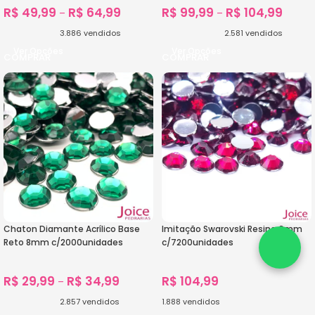
R$
49,99
R$
64,99
R$
99,99
R$
104,99
–
–
3.886
vendidos
2.581
vendidos
Ver Opções
Ver Opções
Chaton Diamante Acrílico Base
Imitação Swarovski Resina 6mm
Reto 8mm c/2000unidades
c/7200unidades
R$
29,99
R$
34,99
R$
104,99
–
2.857
vendidos
1.888
vendidos