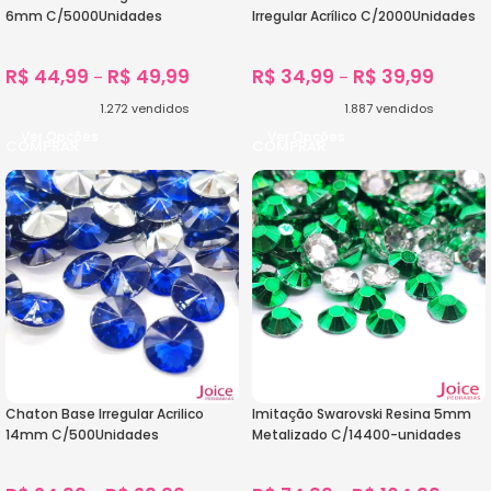
6mm C/5000Unidades
Irregular Acrílico C/2000Unidades
R$
44,99
R$
49,99
R$
34,99
R$
39,99
–
–
1.272
vendidos
1.887
vendidos
Ver Opções
Ver Opções
Chaton Base Irregular Acrilico
Imitação Swarovski Resina 5mm
14mm C/500Unidades
Metalizado C/14400-unidades