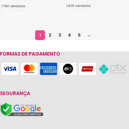
1.636
vendidos
1.796
vendidos
Ver Opções
Ver Opções
1
2
3
4
5
→
FORMAS DE PAGAMENTO
SEGURANÇA