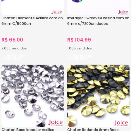
Chaton Diamante Acrílico com ab
Imitação Swarovski Resina com ab
6mm C/5000un
6mm c/7200unidades
R$
65,00
R$
104,99
2.058
vendidos
1.065
vendidos
Ver Opções
Ver Opções
Chaton Base Irregular Acrilico
Chaton Redondo 8mm Base