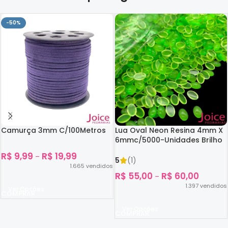
-50%
Camurça 3mm C/100Metros
Lua Oval Neon Resina 4mm X
6mmc/5000-Unidades Brilho
No Escuro
R$
9,99
R$
19,99
–
5
(1)
1.665
vendidos
R$
55,00
R$
60,00
–
1.397
vendidos
Ver Opções
Ver Opções