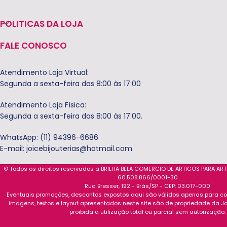
POLITICAS DA LOJA
FALE CONOSCO
Atendimento Loja Virtual:
Segunda a sexta-feira das 8:00 às 17:00
Atendimento Loja Física:
Segunda a sexta-feira das 8:00 às 17:00.
WhatsApp: (11) 94396-6686
E-mail:
joicebijouterias@hotmail.com
© Todos os direitos reservados a BRILHA BELA COMERCIO DE ARTIGOS PARA AR
60.508.866/0001-30
Rua Bresser, 192 - Brás/SP - CEP: 03.017-000
Eventuais promoções, descontos expostos aqui são válidos apenas para com
imagens, textos e layout apresentados neste site são de propriedade da Jo
proibida a utilização total ou parcial sem autorização.