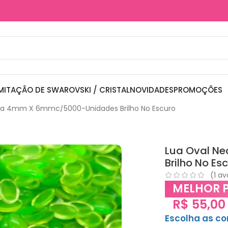
MITAÇÃO DE SWAROVSKI / CRISTAL
NOVIDADES
PROMOÇÕES
ina 4mm X 6mmc/5000-Unidades Brilho No Escuro
Lua Oval N
Brilho No Es
(
1
ava
MELHOR 
R$
55,00
Escolha as c