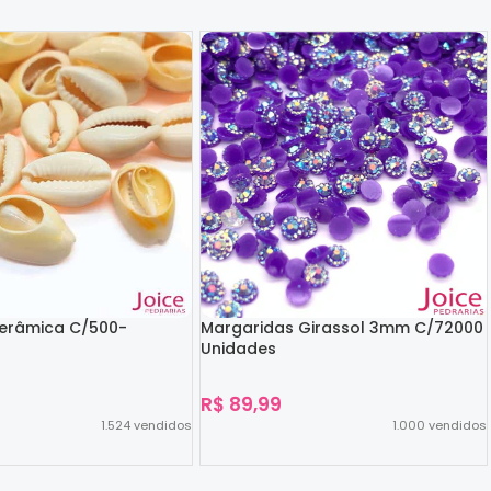
Cerâmica C/500-
Margaridas Girassol 3mm C/72000
Unidades
R$
89,99
1.524
vendidos
1.000
vendidos
Ver Opções