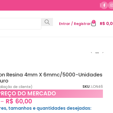
0
R$
0,0
Entrar / Registrar
eon Resina 4mm X 6mmc/5000-Unidades
curo
SKU:
LON46
liação de cliente)
PREÇO DO MERCADO
R$
60,00
–
ores, tamanhos e quantidades desejadas: