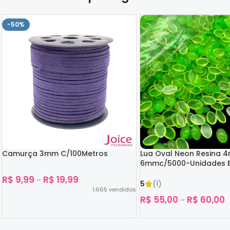
-50%
Camurça 3mm C/100Metros
Lua Oval Neon Resina 
6mmc/5000-Unidades B
Escuro
R$
9,99
R$
19,99
–
5
(1)
1.665
vendidos
R$
55,00
R$
60,00
–
Ver Opções