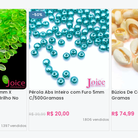
-50%
4mm X
Pérola Abs Inteiro com Furo 5mm
Búzios De 
rilho No
C/500Gramass
Gramas
R$
20,00
R$
74,99
R$
39,99
1.806
vendidos
1.397
vendidos
Ver Opções
Ver Opções