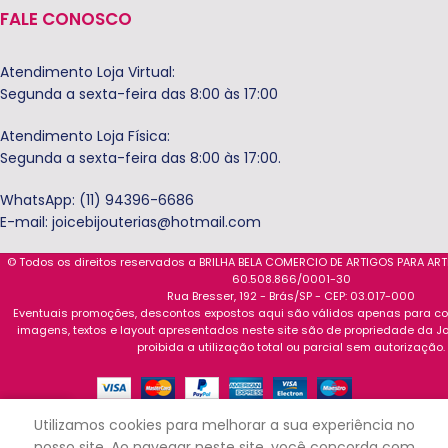
FALE CONOSCO
Atendimento Loja Virtual:
Segunda a sexta-feira das 8:00 às 17:00
Atendimento Loja Física:
Segunda a sexta-feira das 8:00 às 17:00.
WhatsApp: (11) 94396-6686
E-mail:
joicebijouterias@hotmail.com
© Todos os direitos reservados a BRILHA BELA COMERCIO DE ARTIGOS PARA AR
60.508.866/0001-30
Rua Bresser, 192 - Brás/SP - CEP: 03.017-000
Eventuais promoções, descontos expostos aqui são válidos apenas para com
imagens, textos e layout apresentados neste site são de propriedade da Jo
proibida a utilização total ou parcial sem autorização.
0
Utilizamos cookies para melhorar a sua experiência no
Loja
Carrinho
Minha conta
nosso site. Ao navegar neste site, você concorda com