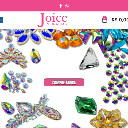
0
R$
0,0