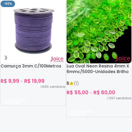
-50%
Camurça 3mm C/100Metros
Lua Oval Neon Resina 4mm X
6mmc/5000-Unidades Brilho
No Escuro
R$
9,99
R$
19,99
–
5
(1)
1.665
vendidos
R$
55,00
R$
60,00
–
1.397
vendidos
Ver Opções
Ver Opções