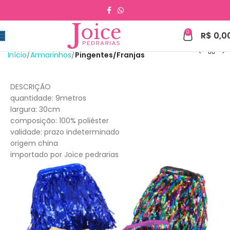
0
R$
0,0
Início
Armarinhos
Pingentes/Franjas
DESCRIÇÃO
quantidade: 9metros
largura: 30cm
composição: 100% poliéster
validade: prazo indeterminado
origem china
importado por Joice pedrarias