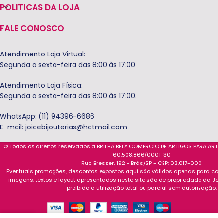
POLITICAS DA LOJA
FALE CONOSCO
Atendimento Loja Virtual:
Segunda a sexta-feira das 8:00 às 17:00
Atendimento Loja Física:
Segunda a sexta-feira das 8:00 às 17:00.
WhatsApp: (11) 94396-6686
E-mail:
joicebijouterias@hotmail.com
© Todos os direitos reservados a BRILHA BELA COMERCIO DE ARTIGOS PARA AR
60.508.866/0001-30
Rua Bresser, 192 - Brás/SP - CEP: 03.017-000
Eventuais promoções, descontos expostos aqui são válidos apenas para com
imagens, textos e layout apresentados neste site são de propriedade da Jo
proibida a utilização total ou parcial sem autorização.