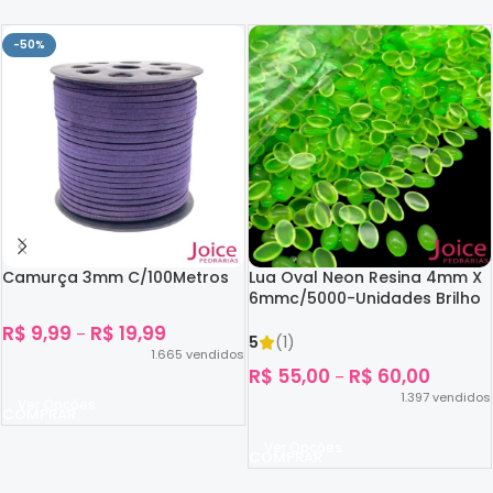
-50%
Camurça 3mm C/100Metros
Lua Oval Neon Resina 4mm X
6mmc/5000-Unidades Brilho
No Escuro
R$
9,99
R$
19,99
–
5
(1)
1.665
vendidos
R$
55,00
R$
60,00
–
1.397
vendidos
Ver Opções
Ver Opções