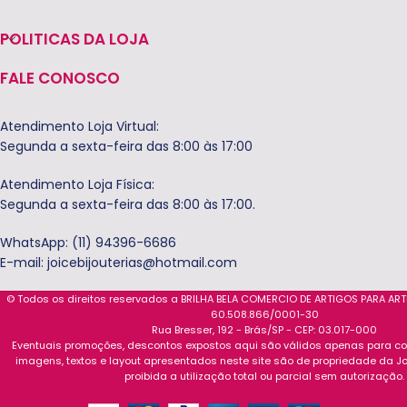
POLITICAS DA LOJA
FALE CONOSCO
Atendimento Loja Virtual:
Segunda a sexta-feira das 8:00 às 17:00
Atendimento Loja Física:
Segunda a sexta-feira das 8:00 às 17:00.
WhatsApp: (11) 94396-6686
E-mail:
joicebijouterias@hotmail.com
© Todos os direitos reservados a BRILHA BELA COMERCIO DE ARTIGOS PARA AR
60.508.866/0001-30
Rua Bresser, 192 - Brás/SP - CEP: 03.017-000
Eventuais promoções, descontos expostos aqui são válidos apenas para com
imagens, textos e layout apresentados neste site são de propriedade da Jo
proibida a utilização total ou parcial sem autorização.