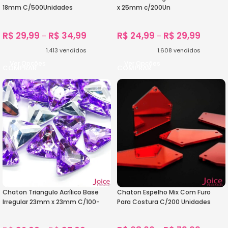
18mm C/500Unidades
x 25mm c/200Un
R$
29,99
R$
34,99
R$
24,99
R$
29,99
–
–
1.413
vendidos
1.608
vendidos
Ver Opções
Ver Opções
Chaton Triangulo Acrílico Base
Chaton Espelho Mix Com Furo
Irregular 23mm x 23mm C/100-
Para Costura C/200 Unidades
Unidades