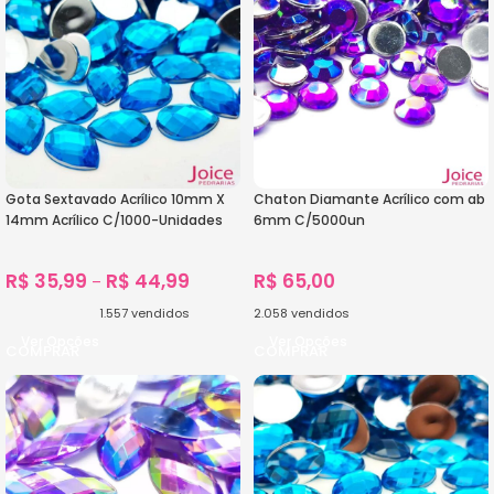
Gota Sextavado Acrílico 10mm X
Chaton Diamante Acrílico com ab
14mm Acrílico C/1000-Unidades
6mm C/5000un
R$
35,99
R$
44,99
R$
65,00
–
1.557
vendidos
2.058
vendidos
Ver Opções
Ver Opções