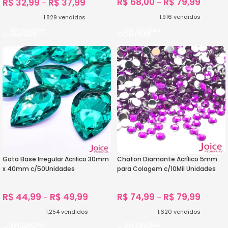
R$
68,00
R$
79,99
R$
32,99
R$
37,99
–
–
1.916
vendidos
1.829
vendidos
Ver Opções
Ver Opções
Gota Base Irregular Acrilico 30mm
Chaton Diamante Acrílico 5mm
x 40mm c/50Unidades
para Colagem c/10Mil Unidades
R$
44,99
R$
49,99
R$
74,99
R$
79,99
–
–
1.254
vendidos
1.620
vendidos
Ver Opções
Ver Opções