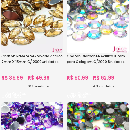
Chaton Navete Sextavado Acrilico
Chaton Diamante Acrílico 10mm
7mm X 15mm C/ 2000unidades
para Colagem C/2000 Unidades
R$
35,99
R$
49,99
R$
50,99
R$
62,99
–
–
1.702
vendidos
1.471
vendidos
Ver Opções
Ver Opções