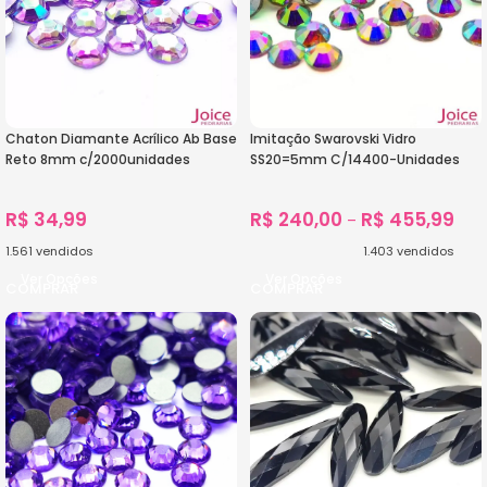
Chaton Diamante Acrílico Ab Base
Imitação Swarovski Vidro
Reto 8mm c/2000unidades
SS20=5mm C/14400-Unidades
R$
34,99
R$
240,00
R$
455,99
–
1.561
vendidos
1.403
vendidos
Ver Opções
Ver Opções