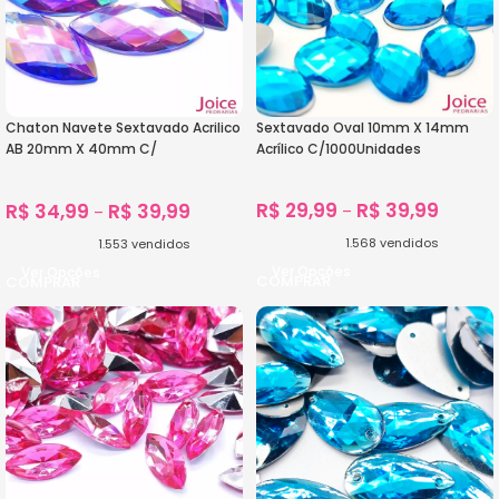
Chaton Navete Sextavado Acrilico
Sextavado Oval 10mm X 14mm
AB 20mm X 40mm C/
Acrílico C/1000Unidades
100unidades
R$
29,99
R$
39,99
R$
34,99
R$
39,99
–
–
1.568
vendidos
1.553
vendidos
Ver Opções
Ver Opções