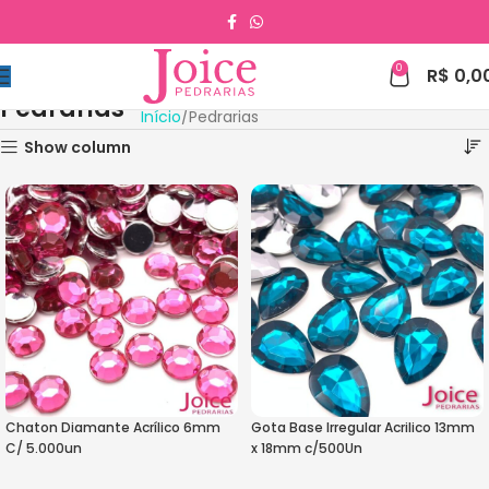
0
R$
0,0
Pedrarias
Início
Pedrarias
Show column
Chaton Diamante Acrílico 6mm
Gota Base Irregular Acrilico 13mm
C/ 5.000un
x 18mm c/500Un