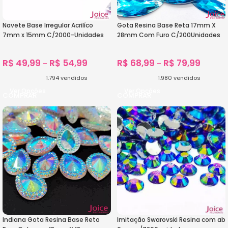
Navete Base Irregular Acrilíco
Gota Resina Base Reta 17mm X
7mm x 15mm C/2000-Unidades
28mm Com Furo C/200Unidades
R$
49,99
R$
54,99
R$
68,99
R$
79,99
–
–
1.794
vendidos
1.980
vendidos
Ver Opções
Ver Opções
Indiana Gota Resina Base Reto
Imitação Swarovski Resina com ab