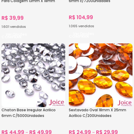
Para Colagem 13mm X 18mm
6mm c/7200unidades
C/300Unidades
R$
104,99
R$
39,99
1.065
vendidos
1.601
vendidos
Ver Opções
Ver Opções
Chaton Base Irregular Acrilico
Sextavado Oval 18mm X 25mm
6mm C/5000Unidades
Acrílico C/200Unidades
R$
44,99
R$
49,99
R$
24,99
R$
29,99
–
–