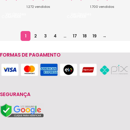
1.272
vendidos
1.700
vendidos
Ver Opções
Ver Opções
1
2
3
4
…
17
18
19
→
FORMAS DE PAGAMENTO
SEGURANÇA