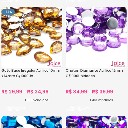
-14%
Gota Base Irregular Acrilico 10mm
Chaton Diamante Acrílico 12mm
x 14mm C/1000Un
C/1000Unidades
R$
29,99
R$
34,99
R$
34,99
R$
39,99
–
–
1.959
vendidos
1.783
vendidos
Ver Opções
Ver Opções