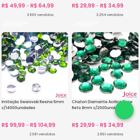
R$
49,99
R$
64,99
R$
29,99
R$
34,99
–
–
3.893
vendidos
3.264
vendidos
Ver Opções
Ver Opções
Imitação Swarovski Resina 5mm
Chaton Diamante Acrílico Base
c/14000unidades
Reto 8mm c/2000unidades
R$
99,99
R$
104,99
R$
29,99
R$
34,99
–
–
2.581
vendidos
2.861
vendidos