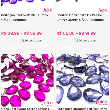
Imitação Swarovsk SS20=5mm
Chaton Gota palito De Resina
C/1440 Unidades
9mm X 36mm C/200-Unidades
R$
39,99
R$
56,99
R$
65,00
R$
91,99
–
–
1.826
vendidos
1.540
vendidos
Ver Opções
Ver Opções
Gota Sextavado Acrílico 13mm X
Gota Base Irregular Acrilico 18mm