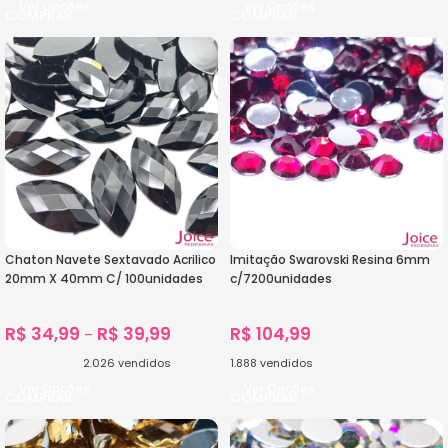
Ver Opções
Ver Opções
Chaton Navete Sextavado Acrilico
Imitação Swarovski Resina 6mm
20mm X 40mm C/ 100unidades
c/7200unidades
R$
34,99
R$
39,99
R$
104,99
–
2.026
vendidos
1.888
vendidos
Ver Opções
Ver Opções