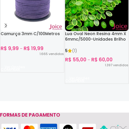
Camurça 3mm C/100Metros
Lua Oval Neon Resina 4mm X
6mmc/5000-Unidades Brilho
No Escuro
R$
9,99
R$
19,99
–
5
(1)
1.665
vendidos
R$
55,00
R$
60,00
–
1.397
vendidos
Ver Opções
Ver Opções
FORMAS DE PAGAMENTO
Read more