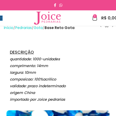
0
R$
0,0
Início
Pedrarias
Gota
Base Reto Gota
DESCRIÇÃO
quantidade: 1000-unidades
comprimento: 14mm
largura: 10mm
composicao: 100%acrilico
validade: prazo indeterminado
origem China
importado por Joice pedrarias