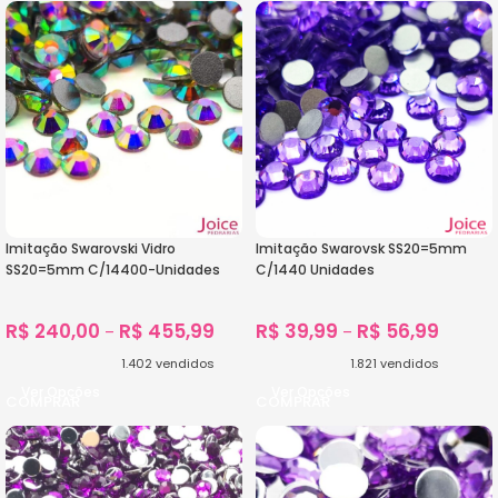
Imitação Swarovski Vidro
Imitação Swarovsk SS20=5mm
SS20=5mm C/14400-Unidades
C/1440 Unidades
R$
240,00
R$
455,99
R$
39,99
R$
56,99
–
–
1.402
vendidos
1.821
vendidos
Ver Opções
Ver Opções