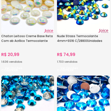
Chaton Leitoso Creme Base Reta
Nude Strass Termocolante
Com ab Acrílico Termocolante
4mm=SS16 C/28800Unidades
R$
20,99
R$
74,99
1.636
vendidos
1.703
vendidos
Ver Opções
Ver Opções