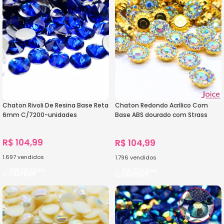
Chaton Rivoli De Resina Base Reta
Chaton Redondo Acrílico Com
6mm C/7200-unidades
Base ABS dourado com Strass
10mm C/1000-Unidades
R$
104,99
R$
104,99
1.697
vendidos
1.796
vendidos
Ver Opções
Ver Opções