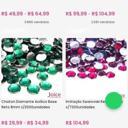
R$
49,99
R$
64,99
R$
99,99
R$
104,99
–
–
3.886
vendidos
2.581
vendidos
Ver Opções
Ver Opções
Chaton Diamante Acrílico Base
Imitação Swarovski Resina 6mm
Reto 8mm c/2000unidades
c/7200unidades
R$
29,99
R$
34,99
R$
104,99
–