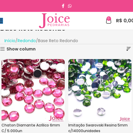
0
R$
0,0
Base Reto Redondo
Início
Redondo
Base Reto Redondo
Show column
Chaton Diamante Acrílico 6mm
Imitação Swarovski Resina 5mm
C/ 5.000un
c/14000unidades