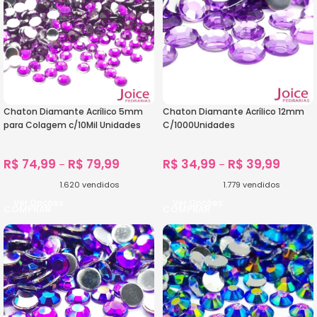
Chaton Diamante Acrílico 5mm
Chaton Diamante Acrílico 12mm
para Colagem c/10Mil Unidades
C/1000Unidades
R$
74,99
R$
79,99
R$
34,99
R$
39,99
–
–
1.620
vendidos
1.779
vendidos
Ver Opções
Ver Opções