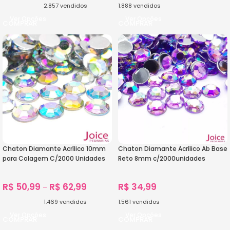
2.857
vendidos
1.888
vendidos
Ver Opções
Ver Opções
Chaton Diamante Acrílico 10mm
Chaton Diamante Acrílico Ab Base
para Colagem C/2000 Unidades
Reto 8mm c/2000unidades
R$
50,99
R$
62,99
R$
34,99
–
1.469
vendidos
1.561
vendidos
Ver Opções
Ver Opções