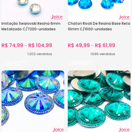
Imitação Swarovski Resina 6mm
Chaton Rivoli De Resina Base Reta
Metalizado C/7200-unidades
10mm C/1000-unidades
R$
74,99
R$
104,99
R$
49,99
R$
61,99
–
–
1.202
vendidos
1.596
vendidos
Ver Opções
Ver Opções