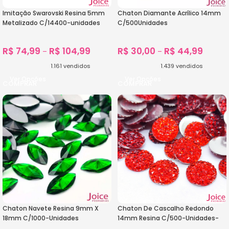
Imitação Swarovski Resina 5mm
Chaton Diamante Acrílico 14mm
Metalizado C/14400-unidades
C/500Unidades
R$
74,99
R$
104,99
R$
30,00
R$
44,99
–
–
1.161
vendidos
1.439
vendidos
Ver Opções
Ver Opções
Chaton Navete Resina 9mm X
Chaton De Cascalho Redondo
18mm C/1000-Unidades
14mm Resina C/500-Unidades-
Aproximado