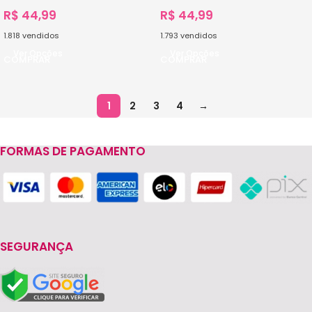
R$
44,99
R$
44,99
1.818
vendidos
1.793
vendidos
Ver Opções
Ver Opções
1
2
3
4
→
FORMAS DE PAGAMENTO
SEGURANÇA