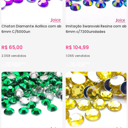
Chaton Diamante Acrílico com ab
Imitação Swarovski Resina com ab
6mm C/5000un
6mm c/7200unidades
R$
65,00
R$
104,99
2.058
vendidos
1.065
vendidos
Ver Opções
Ver Opções