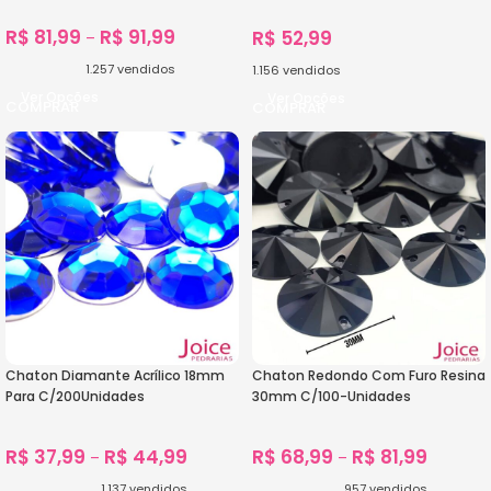
R$
81,99
R$
91,99
R$
52,99
–
1.257
vendidos
1.156
vendidos
Ver Opções
Ver Opções
Chaton Diamante Acrílico 18mm
Chaton Redondo Com Furo Resina
Para C/200Unidades
30mm C/100-Unidades
R$
37,99
R$
44,99
R$
68,99
R$
81,99
–
–
1.137
vendidos
957
vendidos