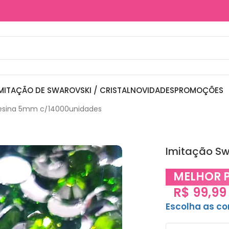
MITAÇÃO DE SWAROVSKI / CRISTAL
NOVIDADES
PROMOÇÕES
Resina 5mm c/14000unidades
Imitação S
MELHOR 
R$
99,99
Escolha as c