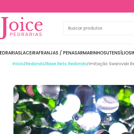
EDRARIAS
LACEIRA
FRANJAS / PENAS
ARMARINHOS
UTENSÍLIOS
I
Início
Redondo
Base Reto Redondo
Imitação Swarovski 