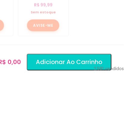
R$
99,99
e
Sem estoque
AVISE-ME
 R$ 0,00
Adicionar Ao Carrinho
2.581
vendidos