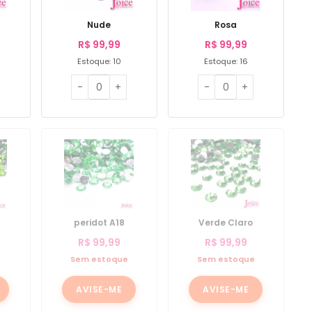
Nude
Rosa
R$
99,99
R$
99,99
Estoque: 10
Estoque: 16
peridot A18
Verde Claro
R$
99,99
R$
99,99
e
Sem estoque
Sem estoque
AVISE-ME
AVISE-ME