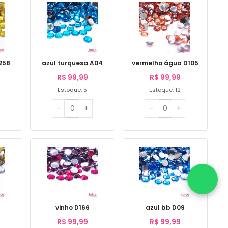
258
azul turquesa A04
vermelho água D105
R$
99,99
R$
99,99
Estoque: 5
Estoque: 12
5
vinho D166
azul bb D09
R$
99,99
R$
99,99