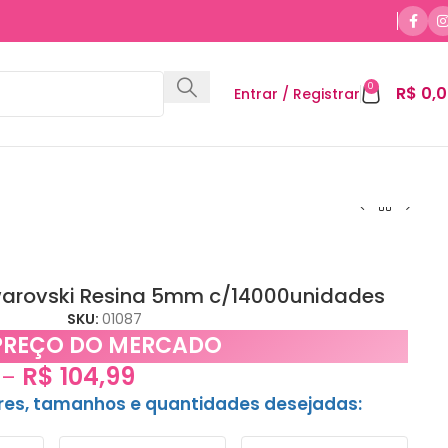
0
R$
0,0
Entrar / Registrar
warovski Resina 5mm c/14000unidades
SKU:
01087
PREÇO DO MERCADO
R$
104,99
–
ores, tamanhos e quantidades desejadas: