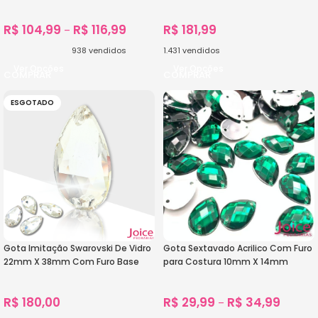
C/300-unidades
(BASE DOURADA) De Aço C/20-
unidades
R$
104,99
R$
116,99
R$
181,99
–
938
vendidos
1.431
vendidos
Ver Opções
Ver Opções
ESGOTADO
Gota Imitação Swarovski De Vidro
Gota Sextavado Acrilico Com Furo
22mm X 38mm Com Furo Base
para Costura 10mm X 14mm
Reta C/30-Unidades
C/500Un
R$
180,00
R$
29,99
R$
34,99
–