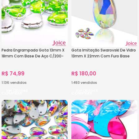
Pedra Engrampada Gota 13mm X
Gota Imitação Swarovski De Vidro
18mm Com Base De Aço C/200-
13mm X 22mm Com Furo Base
Unidades
Reta C/200-Unidades
R$
74,99
R$
180,00
1.136
vendidos
1.493
vendidos
Ver Opções
Ver Opções