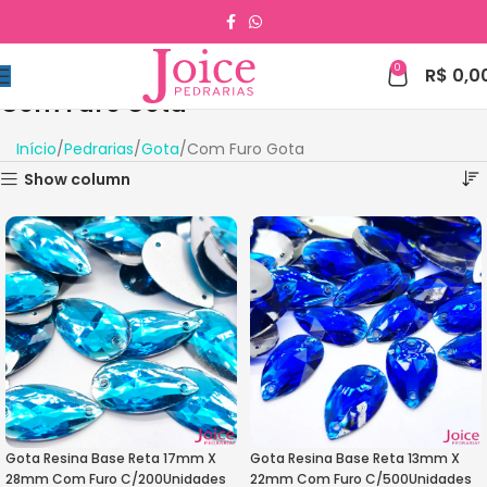
0
R$
0,0
Com Furo Gota
Início
Pedrarias
Gota
Com Furo Gota
Show column
Gota Resina Base Reta 17mm X
Gota Resina Base Reta 13mm X
28mm Com Furo C/200Unidades
22mm Com Furo C/500Unidades