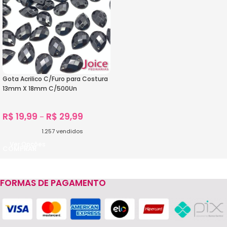
Gota Acrilico C/Furo para Costura
13mm X 18mm C/500Un
R$
19,99
R$
29,99
–
1.257
vendidos
Ver Opções
FORMAS DE PAGAMENTO