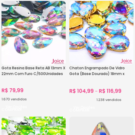
Gota Resina Base Reta AB 13mm X
Chaton Engrampado De Vidro
22mm Com Furo C/500Unidades
Gota (Base Dourado) 18mm x
25m C/100-unidades
R$
79,99
R$
104,99
R$
116,99
–
1.670
vendidos
1.238
vendidos
Ver Opções
Ver Opções