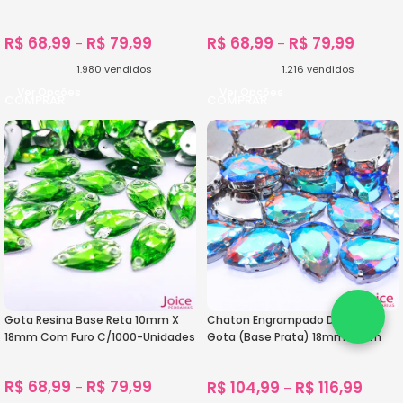
R$
68,99
R$
79,99
R$
68,99
R$
79,99
–
–
1.980
vendidos
1.216
vendidos
Ver Opções
Ver Opções
Gota Resina Base Reta 10mm X
Chaton Engrampado De Vidro
18mm Com Furo C/1000-Unidades
Gota (Base Prata) 18mm x 25m
C/100-unidades
R$
68,99
R$
79,99
R$
104,99
R$
116,99
–
–