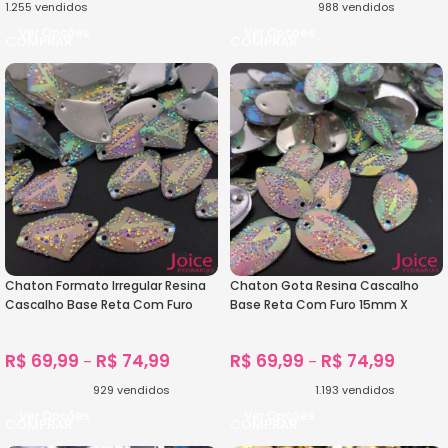
1.255
vendidos
988
vendidos
Ver Opções
Ver Opções
Chaton Formato Irregular Resina
Chaton Gota Resina Cascalho
Cascalho Base Reta Com Furo
Base Reta Com Furo 15mm X
16mm X 27mm C/200unidades
26mm C/200unidades
R$
69,99
R$
74,99
R$
69,99
R$
74,99
–
–
929
vendidos
1.193
vendidos
Ver Opções
Ver Opções