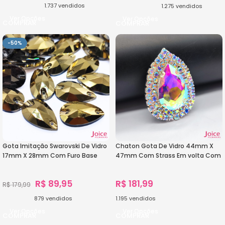
1.737
vendidos
1.275
vendidos
Ver Opções
Ver Opções
-50%
Gota Imitação Swarovski De Vidro
Chaton Gota De Vidro 44mm X
17mm X 28mm Com Furo Base
47mm Com Strass Em volta Com
Reta C/100-Unidades
(BASE PRATA) De Aço C/20-
unidades
R$
89,95
R$
181,99
R$
179,99
879
vendidos
1.195
vendidos
Ver Opções
Ver Opções