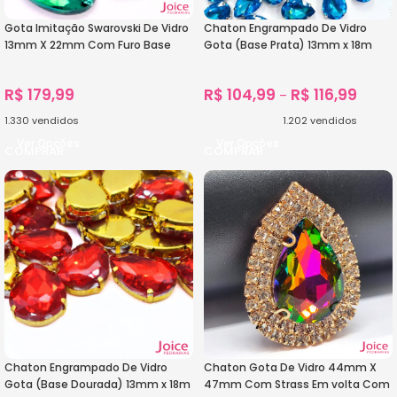
Gota Imitação Swarovski De Vidro
Chaton Engrampado De Vidro
13mm X 22mm Com Furo Base
Gota (Base Prata) 13mm x 18m
Reta C/300-Unidades
C/300-unidades
R$
179,99
R$
104,99
R$
116,99
–
1.330
vendidos
1.202
vendidos
Ver Opções
Ver Opções
Chaton Engrampado De Vidro
Chaton Gota De Vidro 44mm X
Gota (Base Dourada) 13mm x 18m
47mm Com Strass Em volta Com