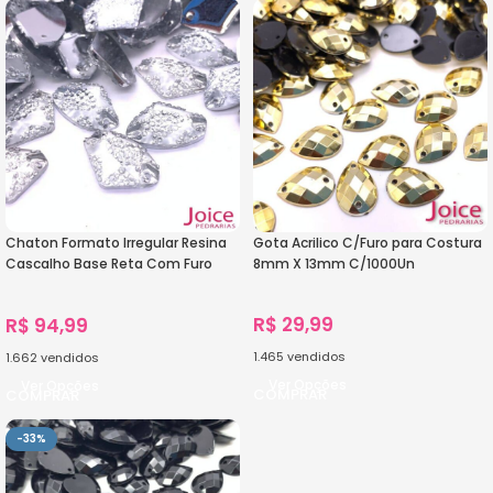
Chaton Formato Irregular Resina
Gota Acrilico C/Furo para Costura
Cascalho Base Reta Com Furo
8mm X 13mm C/1000Un
14mm X 21mm C/500unidades
R$
29,99
R$
94,99
1.465
vendidos
1.662
vendidos
Ver Opções
Ver Opções
-33%