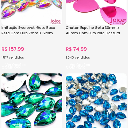
Imitação Swarovski Gota Base
Chaton Espelho Gota 30mm x
Reta Com Furo 7mm X 12mm
40mm Com Furo Para Costura
C/1000-Unidades
C/200-Unidades
R$
157,99
R$
74,99
1.517
vendidos
1.040
vendidos
Ver Opções
Ver Opções