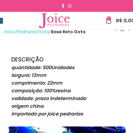
0
R$
0,0
Início
Pedrarias
Gota
Base Reto Gota
DESCRIÇÃO
quantidade: 500Unidades
largura: 13mm
comprimento: 22mm
composição: 100%resina
validade: prazo indeterminado
origem china
importado por joice pedrarias