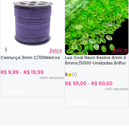
Camurça 3mm C/100Metros
Lua Oval Neon Resina 4mm X
6mmc/5000-Unidades Brilho
No Escuro
R$
9,99
R$
19,99
–
5
(1)
1.665
vendidos
R$
55,00
R$
60,00
–
1.397
vendidos
Ver Opções
Ver Opções