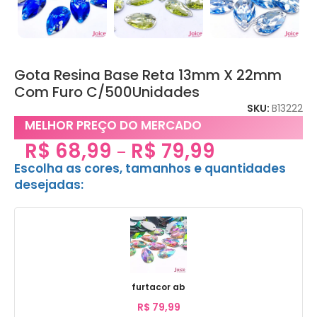
Gota Resina Base Reta 13mm X 22mm
Com Furo C/500Unidades
SKU:
B13222
MELHOR PREÇO DO MERCADO
R$
68,99
R$
79,99
–
Escolha as cores, tamanhos e quantidades
desejadas:
furtacor ab
R$
79,99