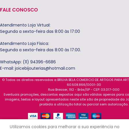
FALE CONOSCO
Atendimento Loja Virtual:
Segunda a sexta-feira das 8:00 às 17:00
Atendimento Loja Física:
Segunda a sexta-feira das 8:00 às 17:00.
WhatsApp: (11) 94396-6686
E-mail:
joicebijouterias@hotmail.com
© Todos os direitos reservados a BRILHA BELA COMERCIO DE ARTIGOS PARA AR
60.508.866/0001-30
Rua Bresser, 192 - Brás/SP - CEP: 03.017-000
Eventuais promoções, descontos expostos aqui são válidos apenas para com
imagens, textos e layout apresentados neste site são de propriedade da Jo
proibida a utilização total ou parcial sem autorização.
0
Utilizamos cookies para melhorar a sua experiência no