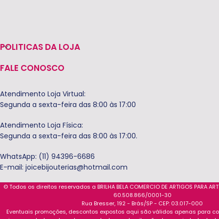
POLITICAS DA LOJA
FALE CONOSCO
Atendimento Loja Virtual:
Segunda a sexta-feira das 8:00 às 17:00
Atendimento Loja Física:
Segunda a sexta-feira das 8:00 às 17:00.
WhatsApp: (11) 94396-6686
E-mail:
joicebijouterias@hotmail.com
© Todos os direitos reservados a BRILHA BELA COMERCIO DE ARTIGOS PARA AR
60.508.866/0001-30
Rua Bresser, 192 - Brás/SP - CEP: 03.017-000
Eventuais promoções, descontos expostos aqui são válidos apenas para com