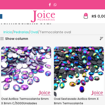
0
R$
0,0
Termocolante oval
Início
Pedrarias
Oval
Termocolante oval
Show column
Oval Acrílico Termocolante 6mm
Oval Sextavado Acrílico 6mm X
X 8mm C/5000Unidades
8mm Termocolante