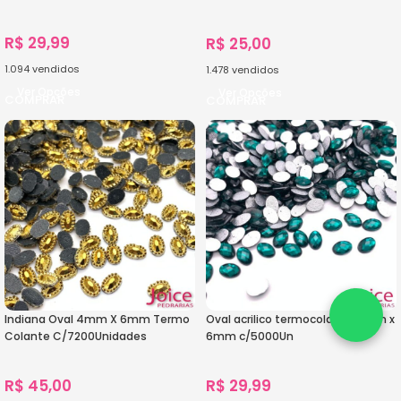
C/5000Unidades
R$
29,99
R$
25,00
1.094
vendidos
1.478
vendidos
Ver Opções
Ver Opções
Indiana Oval 4mm X 6mm Termo
Oval acrilico termocolante 4mm x
Colante C/7200Unidades
6mm c/5000Un
R$
45,00
R$
29,99