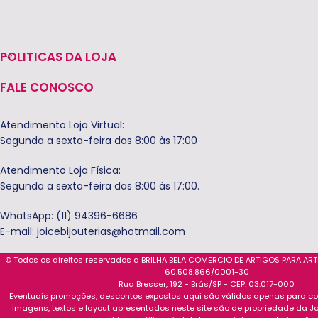
POLITICAS DA LOJA
FALE CONOSCO
Atendimento Loja Virtual:
Segunda a sexta-feira das 8:00 às 17:00
Atendimento Loja Física:
Segunda a sexta-feira das 8:00 às 17:00.
WhatsApp: (11) 94396-6686
E-mail:
joicebijouterias@hotmail.com
© Todos os direitos reservados a BRILHA BELA COMERCIO DE ARTIGOS PARA AR
60.508.866/0001-30
Rua Bresser, 192 - Brás/SP - CEP: 03.017-000
Eventuais promoções, descontos expostos aqui são válidos apenas para com
imagens, textos e layout apresentados neste site são de propriedade da Jo