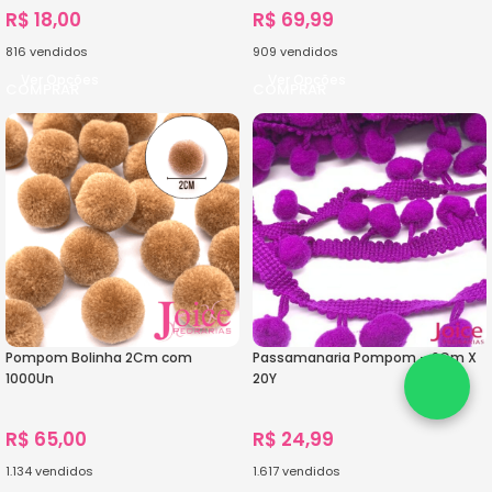
R$
18,00
R$
69,99
816
vendidos
909
vendidos
Ver Opções
Ver Opções
Pompom Bolinha 2Cm com
Passamanaria Pompom – 2Cm X
1000Un
20Y
R$
65,00
R$
24,99
1.134
vendidos
1.617
vendidos