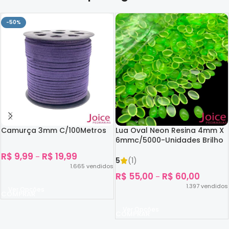
-50%
Camurça 3mm C/100Metros
Lua Oval Neon Resina 4mm X
6mmc/5000-Unidades Brilho
No Escuro
R$
9,99
R$
19,99
–
5
(1)
1.665
vendidos
R$
55,00
R$
60,00
–
1.397
vendidos
Ver Opções
Ver Opções