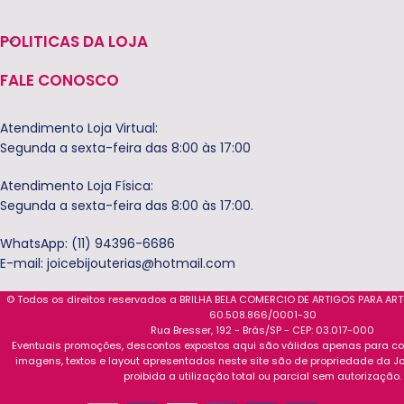
POLITICAS DA LOJA
FALE CONOSCO
Atendimento Loja Virtual:
Segunda a sexta-feira das 8:00 às 17:00
Atendimento Loja Física:
Segunda a sexta-feira das 8:00 às 17:00.
WhatsApp: (11) 94396-6686
E-mail:
joicebijouterias@hotmail.com
© Todos os direitos reservados a BRILHA BELA COMERCIO DE ARTIGOS PARA AR
60.508.866/0001-30
Rua Bresser, 192 - Brás/SP - CEP: 03.017-000
Eventuais promoções, descontos expostos aqui são válidos apenas para com
imagens, textos e layout apresentados neste site são de propriedade da Jo
proibida a utilização total ou parcial sem autorização.