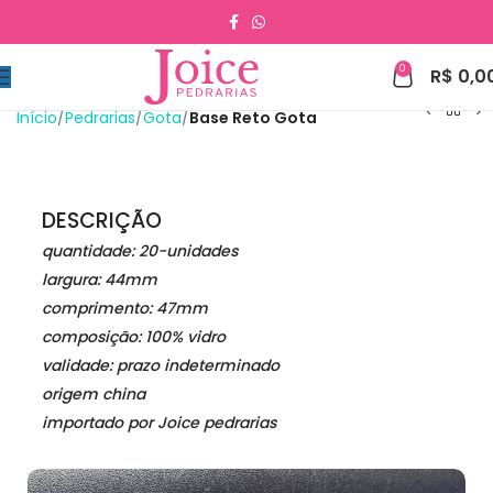
0
R$
0,0
Início
Pedrarias
Gota
Base Reto Gota
DESCRIÇÃO
quantidade: 20-unidades
largura: 44mm
comprimento: 47
mm
composição: 100% vidro
validade: prazo indeterminado
origem china
importado por Joice pedrarias