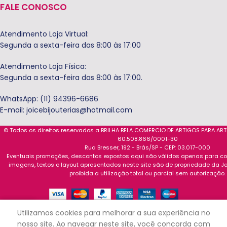
FALE CONOSCO
Atendimento Loja Virtual:
Segunda a sexta-feira das 8:00 às 17:00
Atendimento Loja Física:
Segunda a sexta-feira das 8:00 às 17:00.
WhatsApp: (11) 94396-6686
E-mail:
joicebijouterias@hotmail.com
© Todos os direitos reservados a BRILHA BELA COMERCIO DE ARTIGOS PARA AR
60.508.866/0001-30
Rua Bresser, 192 - Brás/SP - CEP: 03.017-000
Eventuais promoções, descontos expostos aqui são válidos apenas para com
imagens, textos e layout apresentados neste site são de propriedade da Jo
proibida a utilização total ou parcial sem autorização.
0
Utilizamos cookies para melhorar a sua experiência no
Loja
Carrinho
Minha conta
nosso site. Ao navegar neste site, você concorda com