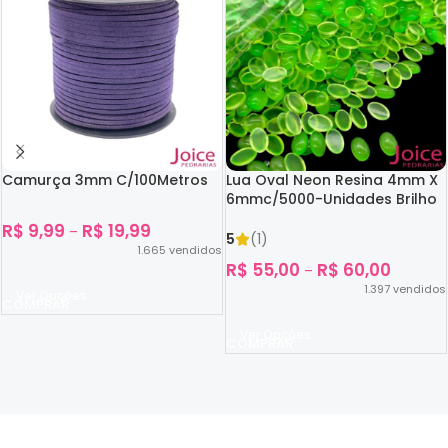
Camurça 3mm C/100Metros
Lua Oval Neon Resina 4mm X
6mmc/5000-Unidades Brilho
No Escuro
R$
9,99
R$
19,99
–
5
(1)
1.665
vendidos
R$
55,00
R$
60,00
–
1.397
vendidos
Ver Opções
Ver Opções