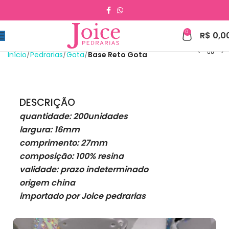
0
R$
0,0
Início
Pedrarias
Gota
Base Reto Gota
DESCRIÇÃO
quantidade: 200unidades
largura: 16mm
comprimento: 27mm
composição: 100% resina
validade: prazo indeterminado
origem china
importado por Joice pedrarias