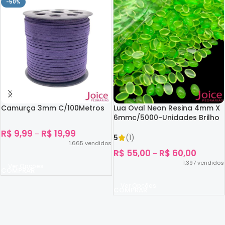
-50%
Camurça 3mm C/100Metros
Lua Oval Neon Resina 4mm X
6mmc/5000-Unidades Brilho
No Escuro
R$
9,99
R$
19,99
–
5
(1)
1.665
vendidos
R$
55,00
R$
60,00
–
1.397
vendidos
Ver Opções
Ver Opções