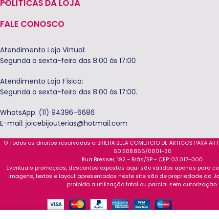
POLITICAS DA LOJA
FALE CONOSCO
Atendimento Loja Virtual:
Segunda a sexta-feira das 8:00 às 17:00
Atendimento Loja Física:
Segunda a sexta-feira das 8:00 às 17:00.
WhatsApp: (11) 94396-6686
E-mail:
joicebijouterias@hotmail.com
© Todos os direitos reservados a BRILHA BELA COMERCIO DE ARTIGOS PARA AR
60.508.866/0001-30
Rua Bresser, 192 - Brás/SP - CEP: 03.017-000
Eventuais promoções, descontos expostos aqui são válidos apenas para com
imagens, textos e layout apresentados neste site são de propriedade da Jo
proibida a utilização total ou parcial sem autorização.
0