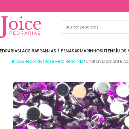
EDRARIAS
LACEIRA
FRANJAS / PENAS
ARMARINHOS
UTENSÍLIOS
I
Início
Redondo
Base Reto Redondo
Chaton Diamante Acr