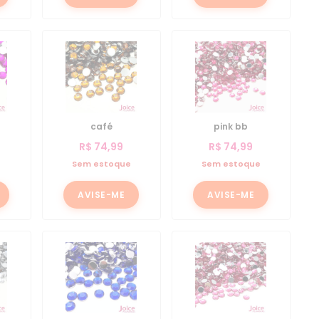
café
pink bb
R$
74,99
R$
74,99
e
Sem estoque
Sem estoque
AVISE-ME
AVISE-ME