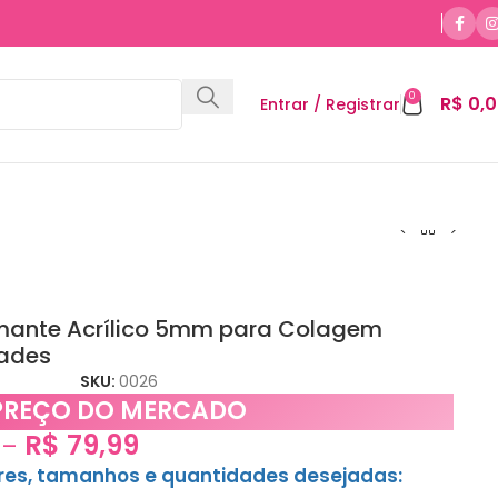
0
R$
0,0
Entrar / Registrar
mante Acrílico 5mm para Colagem
dades
SKU:
0026
PREÇO DO MERCADO
R$
79,99
–
ores, tamanhos e quantidades desejadas: