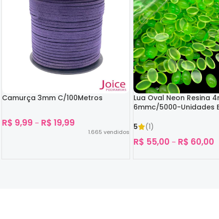
Camurça 3mm C/100Metros
Lua Oval Neon Resina 
6mmc/5000-Unidades B
Escuro
R$
9,99
R$
19,99
–
5
(1)
1.665
vendidos
R$
55,00
R$
60,00
–
Ver Opções
Ver Opções