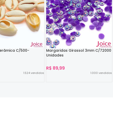
Cerâmica C/500-
Margaridas Girassol 3mm C/72000
Unidades
R$
89,99
1.524
vendidos
1.000
vendidos
Ver Opções