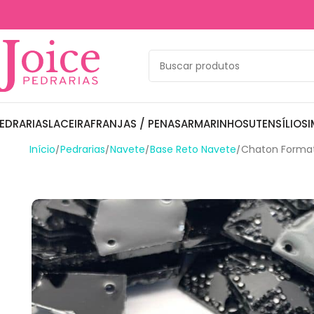
EDRARIAS
LACEIRA
FRANJAS / PENAS
ARMARINHOS
UTENSÍLIOS
I
Início
Pedrarias
Navete
Base Reto Navete
Chaton Format