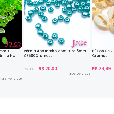
4mm X
Pérola Abs Inteiro com Furo 5mm
Búzios De 
rilho No
C/500Gramass
Gramas
R$
20,00
R$
74,99
R$
39,99
1.806
vendidos
1.397
vendidos
Ver Opções
Ver Opções