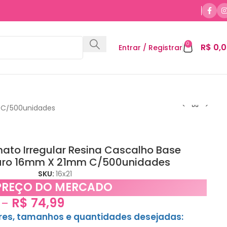
0
R$
0,0
Entrar / Registrar
m C/500unidades
ato Irregular Resina Cascalho Base
uro 16mm X 21mm C/500unidades
SKU:
16x21
PREÇO DO MERCADO
R$
74,99
–
ores, tamanhos e quantidades desejadas: