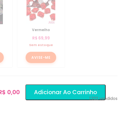
Vermelho
R$
69,99
e
Sem estoque
AVISE-ME
 R$ 0,00
Adicionar Ao Carrinho
1.322
vendidos