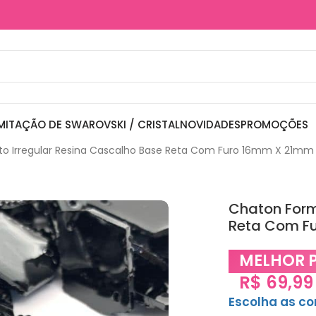
MITAÇÃO DE SWAROVSKI / CRISTAL
NOVIDADES
PROMOÇÕES
o Irregular Resina Cascalho Base Reta Com Furo 16mm X 21m
Chaton Form
Reta Com F
MELHOR 
R$
69,99
Escolha as c