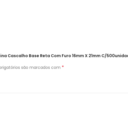
Resina Cascalho Base Reta Com Furo 16mm X 21mm C/500unida
*
rigatórios são marcados com