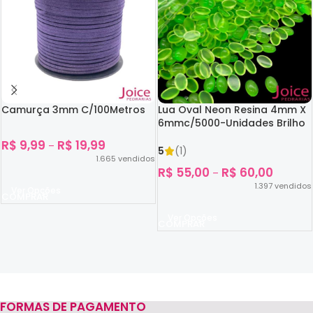
Camurça 3mm C/100Metros
Lua Oval Neon Resina 4mm X
6mmc/5000-Unidades Brilho
No Escuro
R$
9,99
R$
19,99
–
5
(1)
1.665
vendidos
R$
55,00
R$
60,00
–
1.397
vendidos
Ver Opções
Ver Opções
FORMAS DE PAGAMENTO
Read more