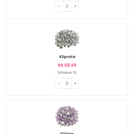
43prata
R$
68,99
Estoque: 10
07lilais