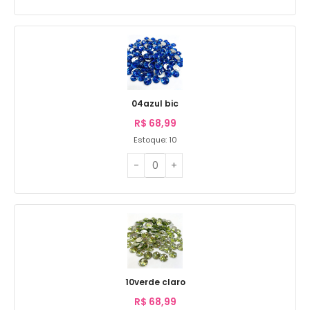
04azul bic
R$
68,99
Estoque: 10
10verde claro
R$
68,99