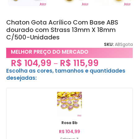
Chaton Gota Acrílico Com Base ABS
dourado com Strass 13mm X 18mm
C/500-Unidades
SKU:
ABSgota
MELHOR PREÇO DO MERCADO
R$
104,99
R$
115,99
–
Escolha as cores, tamanhos e quantidades
desejadas:
Rosa Bb
R$
104,99
Estoque: 3