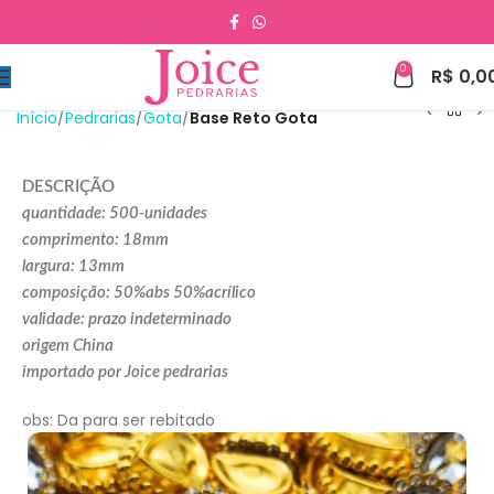
0
R$
0,0
Início
Pedrarias
Gota
Base Reto Gota
DESCRIÇÃO
quantidade: 500-unidades
comprimento: 18mm
largura: 13mm
composição: 50%abs 50%acrílico
validade: prazo indeterminado
origem China
importado por Joice pedrarias
obs: Da para ser rebitado