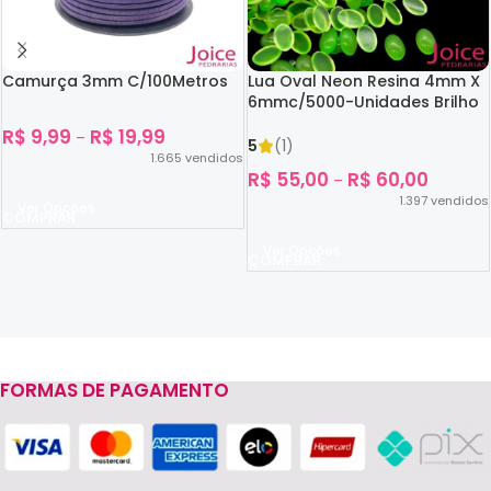
Camurça 3mm C/100Metros
Lua Oval Neon Resina 4mm X
6mmc/5000-Unidades Brilho
No Escuro
R$
9,99
R$
19,99
–
5
(1)
1.665
vendidos
R$
55,00
R$
60,00
–
1.397
vendidos
Ver Opções
Ver Opções
FORMAS DE PAGAMENTO
Read more