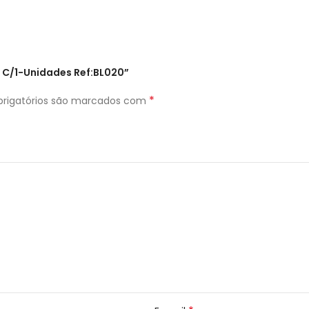
m C/1-Unidades Ref:BL020”
*
rigatórios são marcados com