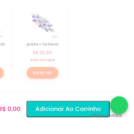
tal
prata + furtacor
R$
20,00
e
Sem estoque
AVISE-ME
 R$ 0,00
Adicionar Ao Carrinho
1.649
vendidos