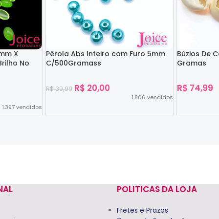
4mm X
Pérola Abs Inteiro com Furo 5mm
Búzios De 
rilho No
C/500Gramass
Gramas
R$
20,00
R$
74,99
R$
39,99
1.806
vendidos
1.397
vendidos
Ver Opções
Ver Opções
NAL
POLITICAS DA LOJA
Fretes e Prazos