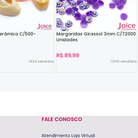
Cerâmica C/500-
Margaridas Girassol 3mm C/72000
Unidades
R$
89,99
1.524
vendidos
1.000
vendidos
Ver Opções
FALE CONOSCO
Atendimento Loja Virtual: