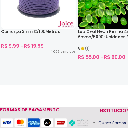
Camurça 3mm C/100Metros
Lua Oval Neon Resina 
6mmc/5000-Unidades B
Escuro
R$
9,99
R$
19,99
–
5
(1)
1.665
vendidos
R$
55,00
R$
60,00
–
Ver Opções
Ver Opções
FORMAS DE PAGAMENTO
INSTITUCIO
Read more
Quem Somos