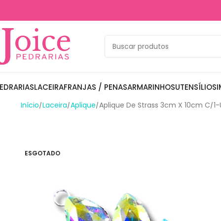
EDRARIAS
LACEIRA
FRANJAS / PENAS
ARMARINHOS
UTENSÍLIOS
I
Início
Laceira
Aplique
Aplique De Strass 3cm X 10cm C/1-
ESGOTADO