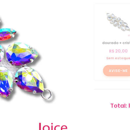
dourado + cris
R$
20,00
Sem estoqu
AVISE-ME
Total: