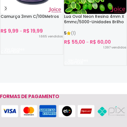
Camurça 3mm C/100Metros
Lua Oval Neon Resina 4mm X
6mmc/5000-Unidades Brilho
No Escuro
R$
9,99
R$
19,99
–
5
(1)
1.665
vendidos
R$
55,00
R$
60,00
–
1.397
vendidos
Ver Opções
Ver Opções
FORMAS DE PAGAMENTO
Read more