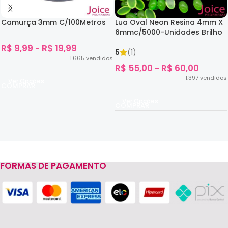
Camurça 3mm C/100Metros
Lua Oval Neon Resina 4mm X
6mmc/5000-Unidades Brilho
No Escuro
R$
9,99
R$
19,99
–
5
(1)
1.665
vendidos
R$
55,00
R$
60,00
–
1.397
vendidos
Ver Opções
Ver Opções
FORMAS DE PAGAMENTO
Read more