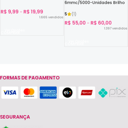
6mmc/5000-Unidades Brilho
No Escuro
R$
9,99
R$
19,99
–
5
(1)
1.665
vendidos
R$
55,00
R$
60,00
–
1.397
vendidos
Ver Opções
Ver Opções
FORMAS DE PAGAMENTO
Read more
SEGURANÇA