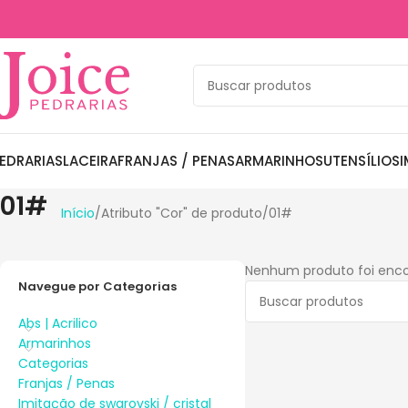
EDRARIAS
LACEIRA
FRANJAS / PENAS
ARMARINHOS
UTENSÍLIOS
I
01#
Início
Atributo "Cor" de produto
01#
Nenhum produto foi enco
Navegue por Categorias
Abs | Acrilico
Armarinhos
Categorias
Franjas / Penas
Imitação de swarovski / cristal