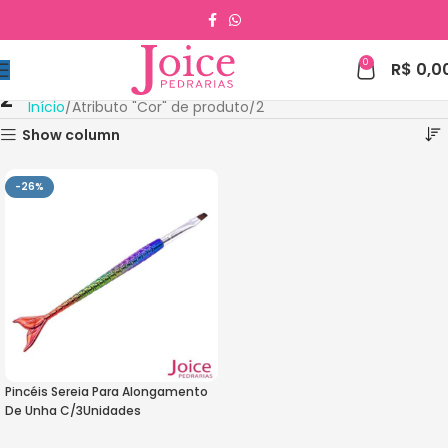
0
R$
0,0
2
Início
Atributo "Cor" de produto
2
Show column
-26%
Pincéis Sereia Para Alongamento
De Unha C/3Unidades