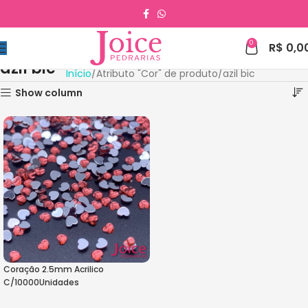
0
R$
0,0
azil bic
Início
Atributo "Cor" de produto
azil bic
Show column
Coração 2.5mm Acrilico
C/10000Unidades