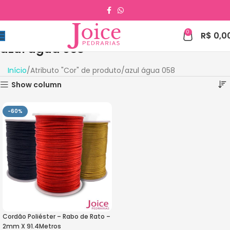
0
R$
0,0
azul água 058
Início
Atributo "Cor" de produto
azul água 058
Show column
-60%
Cordão Poliéster – Rabo de Rato –
2mm X 91.4Metros