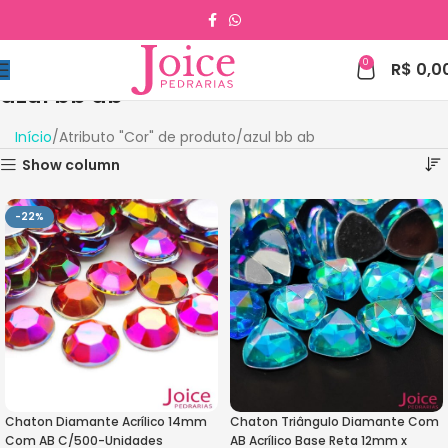
0
R$
0,0
azul bb ab
Início
Atributo "Cor" de produto
azul bb ab
Show column
-22%
Chaton Diamante Acrílico 14mm
Chaton Triângulo Diamante Com
Com AB C/500-Unidades
AB Acrílico Base Reta 12mm x