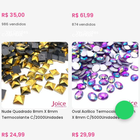
12mm C/1000-Unidades
R$
35,00
R$
61,99
986
vendidos
874
vendidos
Ver Opções
Ver Opções
Nude Quadrado 8mm X 8mm
Oval Acrílico Termocolante 6mm
Termocolante C/2000Unidades
X 8mm C/5000Unidades
R$
24,99
R$
29,99