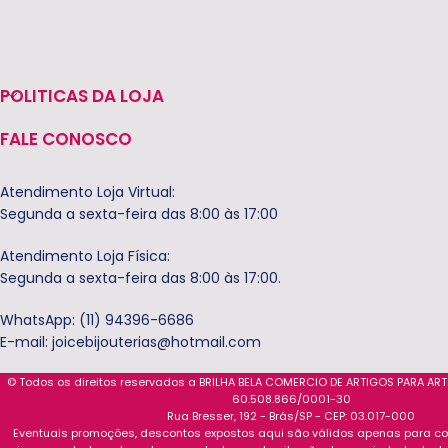
POLITICAS DA LOJA
FALE CONOSCO
Atendimento Loja Virtual:
Segunda a sexta-feira das 8:00 às 17:00
Atendimento Loja Física:
Segunda a sexta-feira das 8:00 às 17:00.
WhatsApp: (11) 94396-6686
E-mail:
joicebijouterias@hotmail.com
© Todos os direitos reservados a BRILHA BELA COMERCIO DE ARTIGOS PARA AR
60.508.866/0001-30
Rua Bresser, 192 - Brás/SP - CEP: 03.017-000
Eventuais promoções, descontos expostos aqui são válidos apenas para com