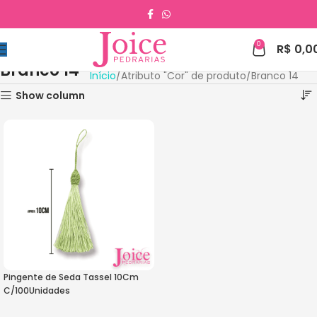
0
R$
0,0
Branco 14
Início
Atributo "Cor" de produto
Branco 14
Show column
Pingente de Seda Tassel 10Cm
C/100Unidades