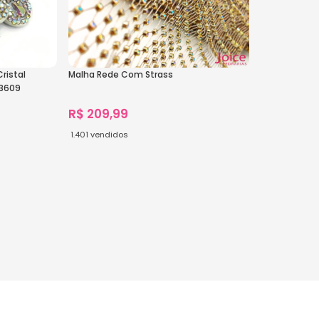
ristal
Malha Rede Com Strass
3609
R$
209,99
1.401
vendidos
Ver Opções