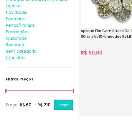
Laceira
Novidades
Pedrarias
Penas/Franjas
Aplique Flor Com Strass De C
Promoções
60mm C/10-Unidades Ref:B
Quadrado
Redondo
Sem categoria
R$
60,00
Utensílios
1.719
vendidos
Ver Opções
Filtrar Preços
Preço:
R$ 60
—
R$ 210
Filtrar