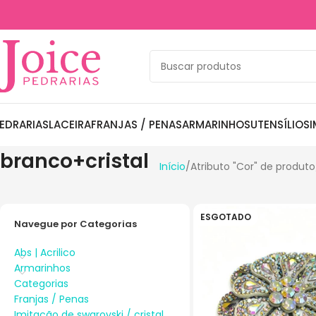
EDRARIAS
LACEIRA
FRANJAS / PENAS
ARMARINHOS
UTENSÍLIOS
I
branco+cristal
Início
Atributo "Cor" de produto
ESGOTADO
Navegue por Categorias
Abs | Acrilico
Armarinhos
Categorias
Franjas / Penas
Imitação de swarovski / cristal