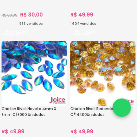
R$
30,00
R$
49,99
R$
39,99
983
vendidos
1.604
vendidos
Ver Opções
Ver Opções
Chaton Rivoli Navete 4mm X
Chaton Rivoli Redondo 5mm
8mm C/8000 Unidades
C/14400Unidades
R$
49,99
R$
49,99