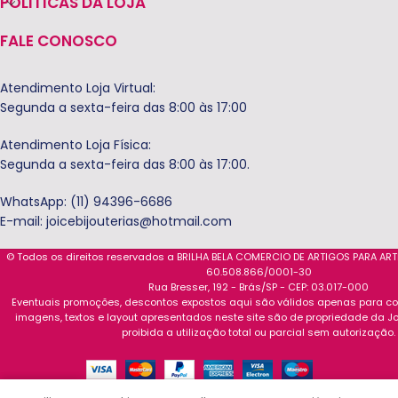
POLITICAS DA LOJA
FALE CONOSCO
Atendimento Loja Virtual:
Segunda a sexta-feira das 8:00 às 17:00
Atendimento Loja Física:
Segunda a sexta-feira das 8:00 às 17:00.
WhatsApp: (11) 94396-6686
E-mail:
joicebijouterias@hotmail.com
© Todos os direitos reservados a BRILHA BELA COMERCIO DE ARTIGOS PARA AR
60.508.866/0001-30
Rua Bresser, 192 - Brás/SP - CEP: 03.017-000
Eventuais promoções, descontos expostos aqui são válidos apenas para com
imagens, textos e layout apresentados neste site são de propriedade da Jo
proibida a utilização total ou parcial sem autorização.
0