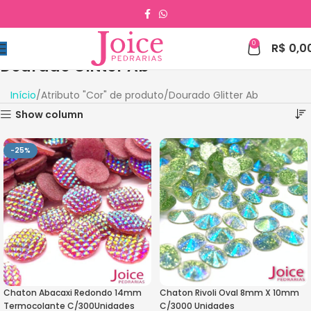
0
R$
0,0
Dourado Glitter Ab
Início
Atributo "Cor" de produto
Dourado Glitter Ab
Show column
-25%
Chaton Abacaxi Redondo 14mm
Chaton Rivoli Oval 8mm X 10mm
Termocolante C/300Unidades
C/3000 Unidades