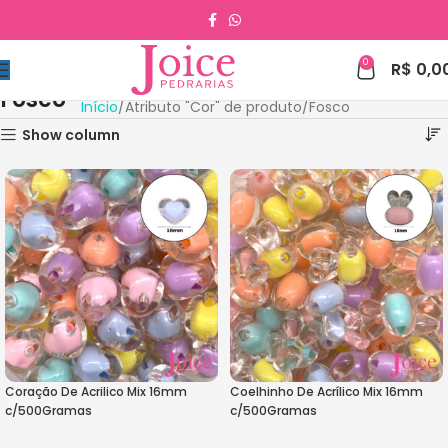
0
R$
0,0
Fosco
Início
Atributo "Cor" de produto
Fosco
Show column
Coração De Acrilico Mix 16mm
Coelhinho De Acrílico Mix 16mm
c/500Gramas
c/500Gramas