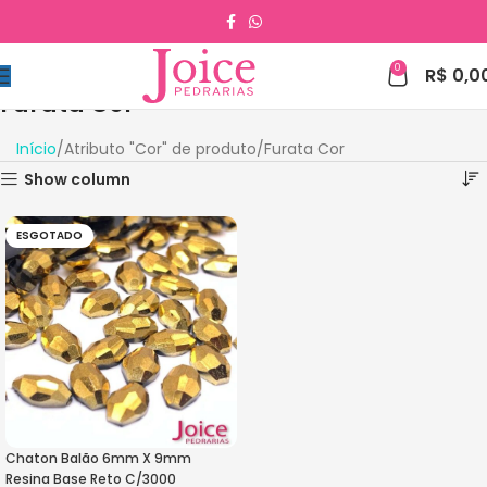
0
R$
0,0
Furata Cor
Início
Atributo "Cor" de produto
Furata Cor
Show column
ESGOTADO
Chaton Balão 6mm X 9mm
Resina Base Reto C/3000