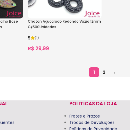
alho Base
Chaton Açucarado Redondo Vazio 12mm
m
C/500Unidades
5
(1)
R$
29,99
1.323
vendidos
Ver Opções
1
2
→
NAL
POLITICAS DA LOJA
Fretes e Prazos
quentes
Trocas de Devoluções
Políticas de Privacidade