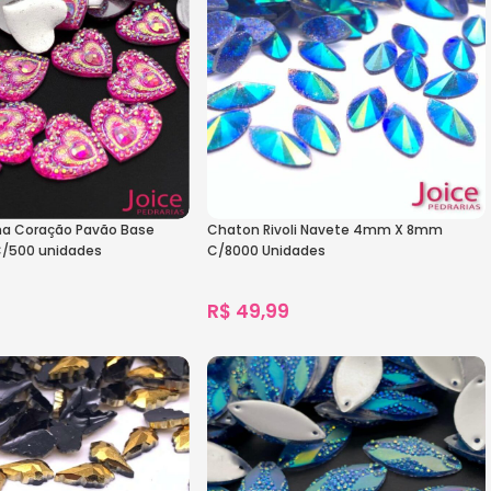
na Coração Pavão Base
Chaton Rivoli Navete 4mm X 8mm
/500 unidades
C/8000 Unidades
R$
49,99
s
1.110
vendidos
s
Ver Opções