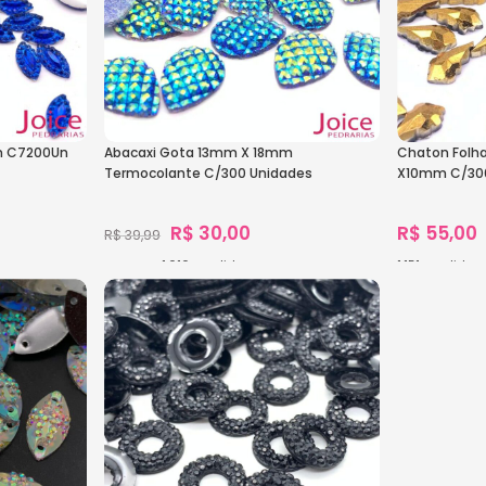
m C7200Un
Abacaxi Gota 13mm X 18mm
Chaton Folh
Termocolante C/300 Unidades
X10mm C/30
R$
30,00
R$
55,00
R$
39,99
1.616
vendidos
1.151
vendidos
Ver Opções
Ver Opçõe