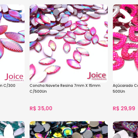
1.551
vendidos
1.299
vendido
Ver Opções
Ver Opçõe
m C/300
Concha Navete Resina 7mm X 15mm
Açúcarado C
C/500Un
500Un
R$
35,00
R$
29,99
841
vendidos
1.444
vendido
Ver Opções
Ver Opçõe