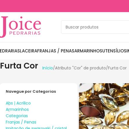
EDRARIAS
LACEIRA
FRANJAS / PENAS
ARMARINHOS
UTENSÍLIOS
I
Furta Cor
Início
Atributo "Cor" de produto
Furta Cor
Navegue por Categorias
Abs | Acrilico
Armarinhos
Categorias
Franjas / Penas
Imitação de swarovski / cristal