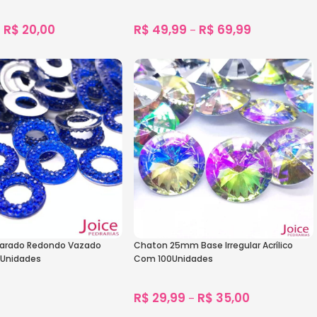
R$
20,00
R$
49,99
R$
69,99
–
–
1.274
vendidos
1.258
vendidos
s
Ver Opções
arado Redondo Vazado
Chaton 25mm Base Irregular Acrílico
Unidades
Com 100Unidades
R$
29,99
R$
35,00
–