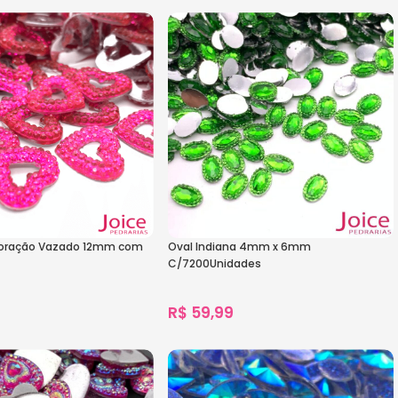
s
1.172
vendidos
s
Ver Opções
oração Vazado 12mm com
Oval Indiana 4mm x 6mm
C/7200Unidades
R$
59,99
s
1.397
vendidos
s
Ver Opções