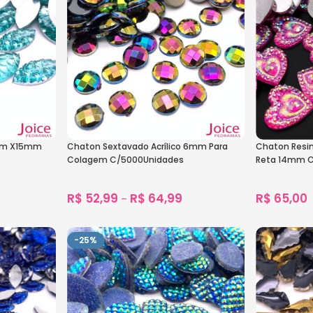
mm X15mm
Chaton Sextavado Acrílico 6mm Para
Chaton Resi
Colagem C/5000Unidades
Reta 14mm C
R$
52,99
R$
64,99
R$
65,00
–
1.467
vendidos
1.559
vendido
Ver Opções
Ver Opçõe
-25%