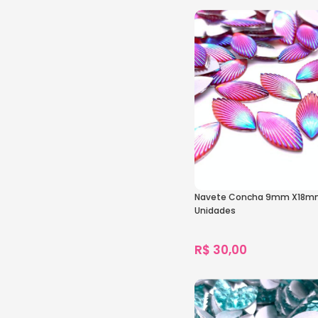
1.120
vendidos
Ver Opções
Navete Concha 9mm X18m
Unidades
R$
30,00
1.482
vendidos
Ver Opções