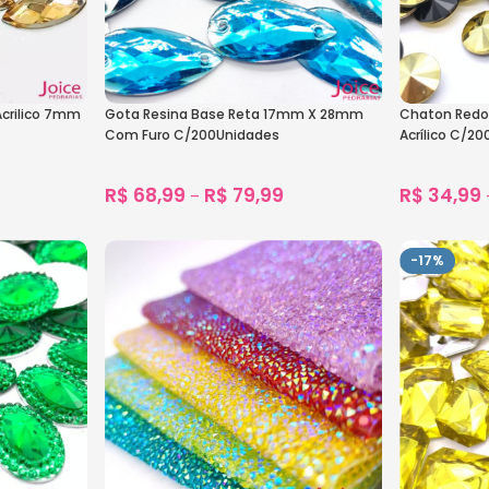
crilico 7mm
Gota Resina Base Reta 17mm X 28mm
Chaton Redo
Com Furo C/200Unidades
Acrílico C/2
R$
68,99
R$
79,99
R$
34,99
–
1.978
vendidos
Ver Opções
Ver Opçõe
-17%