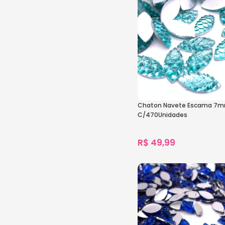
Chaton Navete Escama 7
C/470Unidades
R$
49,99
906
vendidos
Ver Opções