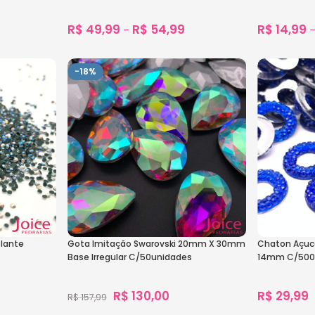
R$
49,99
R$
54,99
R$
14,99
–
904
vendidos
Ver Opções
Ver Opçõe
-18%
olante
Gota Imitação Swarovski 20mm X 30mm
Chaton Açuc
Base Irregular C/50unidades
14mm C/500
R$
130,00
R$
29,99
R$
157,99