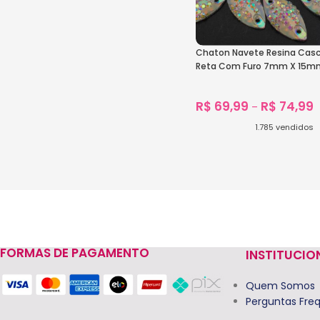
Chaton Navete Resina Casc
Reta Com Furo 7mm X 15m
C/1000unidades
R$
69,99
R$
74,99
–
1.785
vendidos
Ver Opções
FORMAS DE PAGAMENTO
INSTITUCIO
Quem Somos
Perguntas Fre