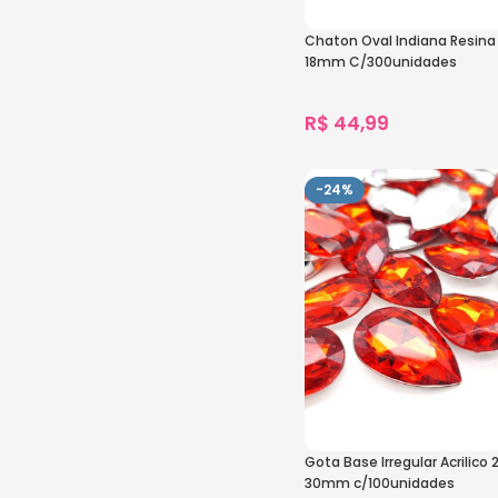
Chaton Oval Indiana Resin
18mm C/300unidades
R$
44,99
1.211
vendidos
Ver Opções
-24%
Gota Base Irregular Acrilic
30mm c/100unidades