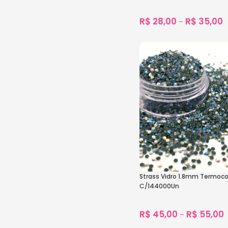
R$
28,00
R$
35,00
–
1.830
vendidos
Ver Opções
Strass Vidro 1.8mm Termoc
C/144000Un
R$
45,00
R$
55,00
–