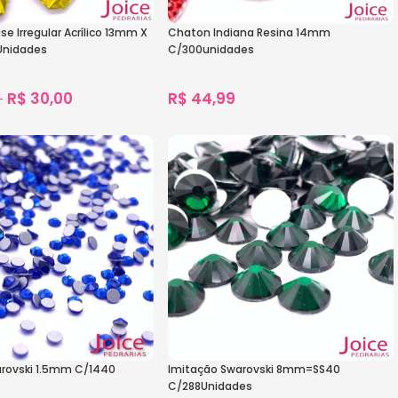
e Irregular Acrílico 13mm X
Chaton Indiana Resina 14mm
Unidades
C/300unidades
R$
30,00
R$
44,99
–
1.581
vendidos
1.793
vendidos
s
Ver Opções
arovski 1.5mm C/1440
Imitação Swarovski 8mm=SS40
C/288Unidades