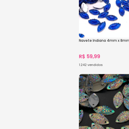
Navete Indiana 4mm x 8m
R$
59,99
1.242
vendidos
Ver Opções