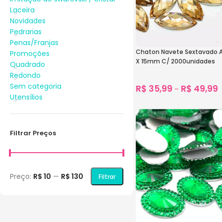
Laceira
Novidades
Pedrarias
Penas/Franjas
Chaton Navete Sextavado A
Promoções
X 15mm C/ 2000unidades
Quadrado
Redondo
Sem categoria
R$
35,99
R$
49,99
–
Utensílios
1.690
vendidos
Ver Opções
Filtrar Preços
Preço:
R$ 10
—
R$ 130
Filtrar