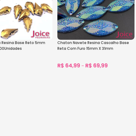
a Resina Base Reto 5mm
Chaton Navete Resina Cascalho Base
00Unidades
Reta Com Furo 15mm X 31mm
C/200unidades
R$
64,99
R$
69,99
–
1.192
vendidos
s
Ver Opções