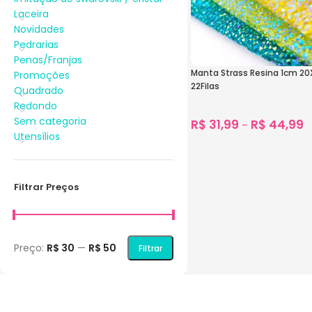
Laceira
Novidades
Pedrarias
Penas/Franjas
Manta Strass Resina 1cm 
Promoções
22Filas
Quadrado
Redondo
Sem categoria
R$
31,99
R$
44,99
–
Utensílios
1.749
vendidos
Ver Opções
Filtrar Preços
Preço:
R$ 30
—
R$ 50
Filtrar