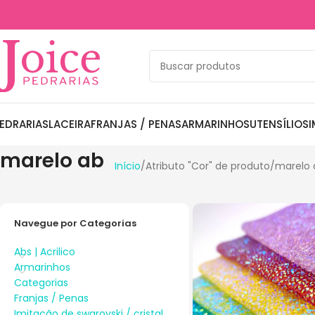
EDRARIAS
LACEIRA
FRANJAS / PENAS
ARMARINHOS
UTENSÍLIOS
I
marelo ab
Início
Atributo "Cor" de produto
marelo 
Navegue por Categorias
Abs | Acrilico
Armarinhos
Categorias
Franjas / Penas
Imitação de swarovski / cristal