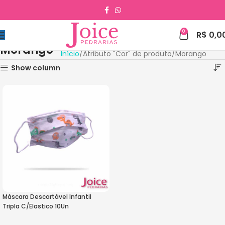
0
R$
0,0
Morango
Início
Atributo "Cor" de produto
Morango
Show column
Máscara Descartável Infantil
Tripla C/Elastico 10Un