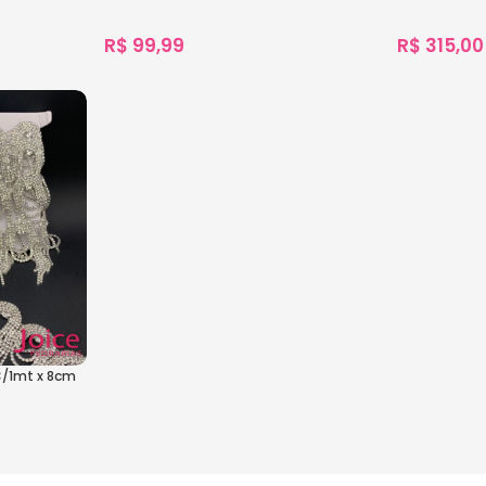
R$
99,99
R$
315,00
963
vendidos
986
vendidos
Ver Opções
Ver Opçõe
C/1mt x 8cm