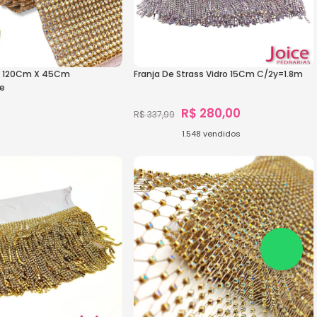
s 120Cm X 45Cm
Franja De Strass Vidro 15Cm C/2y=1.8m
e
R$
280,00
R$
337,99
1.548
vendidos
Ver Opções
s