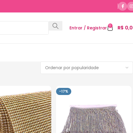
0
R$
0,0
Entrar / Registrar
-17%