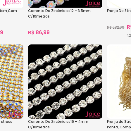
o 9cm,Com
Corrente De Zircônia ss12 – 3.5mm
Franja De St
C/10metros
R
R$
282,99
99
R$
86,99
1.
os
1.616
vendidos
Ver Opçõe
Ver Opções
strass
Corrente De Zircônia ss16 – 4mm
Franja de Str
C/10metros
Ponta, Comp