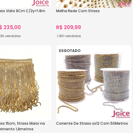
rass Vidro 8Cm C/2y=1.8m
Malha Rede Com Strass
$
235,00
R$
209,99
235
vendidos
1.401
vendidos
s
Ver Opções
ESGOTADO
ass 15cm, Strass Maior na
Corrente De Strass ss12 Com 50Metros
rimento 1,8metros