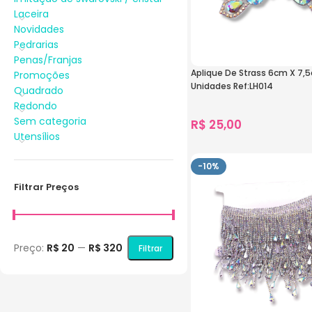
Laceira
Novidades
Pedrarias
Penas/Franjas
Aplique De Strass 6cm X 7,
Promoções
Unidades Ref:LH014
Quadrado
Redondo
Sem categoria
R$
25,00
Utensílios
1.288
vendidos
Ver Opções
-10%
Filtrar Preços
Preço:
R$ 20
—
R$ 320
Filtrar