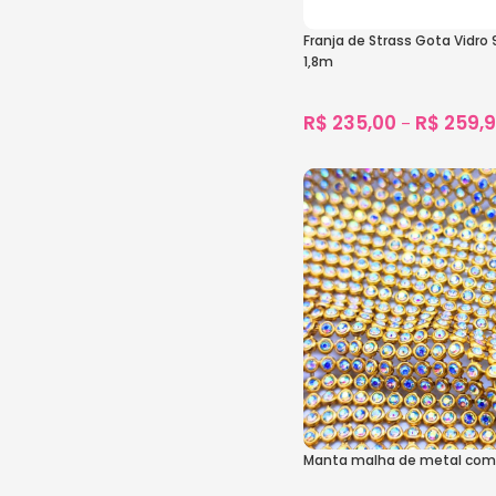
Franja de Strass Gota Vidr
1,8m
R$
235,00
R$
259,
–
1.243
vendid
Ver Opções
Manta malha de metal com 