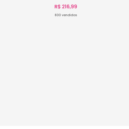
R$
216,99
830
vendidos
Ver Opções
s