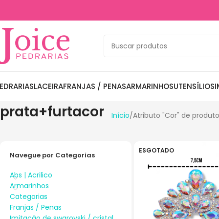
EDRARIAS
LACEIRA
FRANJAS / PENAS
ARMARINHOS
UTENSÍLIOS
I
prata+furtacor
Início
Atributo "Cor" de produt
ESGOTADO
Navegue por Categorias
Abs | Acrilico
Armarinhos
Categorias
Franjas / Penas
Imitação de swarovski / cristal