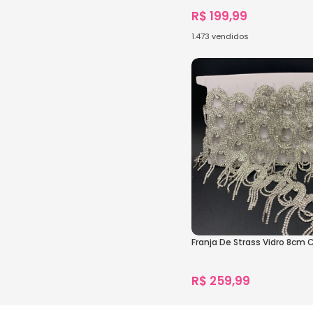
R$
199,99
1.473
vendidos
Ver Opções
Franja De Strass Vidro 8cm 
R$
259,99
922
vendidos