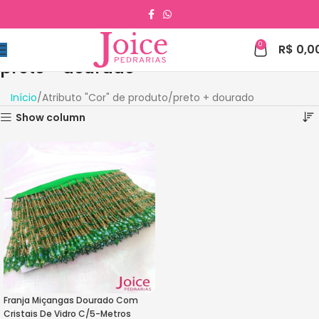
0
R$
0,0
preto + dourado
Início
Atributo "Cor" de produto
preto + dourado
Show column
Franja Miçangas Dourado Com
Cristais De Vidro C/5-Metros